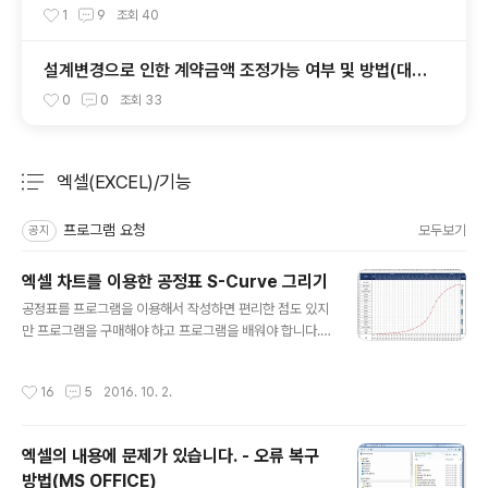
1
9
조회
40
설계변경으로 인한 계약금액 조정가능 여부 및 방법(대형
공사)
0
0
조회
33
엑셀(EXCEL)/기능
분류 전체보기
주요 글 목록
프로그램 요청
모두보기
공지
엑셀 차트를 이용한 공정표 S-Curve 그리기
글 내용
공정표를 프로그램을 이용해서 작성하면 편리한 점도 있지
만 프로그램을 구매해야 하고 프로그램을 배워야 합니다.
현장 담당자 입장에서는 공정표를 매일 작성하는 것도 아
니고 현장 착공시 작성하다 보니 프로그램을 배워도 금방
작성시간
16
5
2016. 10. 2.
까먹기 일수 입니다.그래서 대형 공사현장이 아니면 엑셀
로 많이 작성하는데요. 그 과정이 만만치 않습니다.그중 제
일 마지막에 그리는 것이 S-Curve입니다.알고 보면 아무
엑셀의 내용에 문제가 있습니다. - 오류 복구
것도 아닌 S-Curve를 일일이 선그리기로 그리고 있는 분
방법(MS OFFICE)
이 있어 S-Curve 매크로를 만들어 카페에 올려 두었는