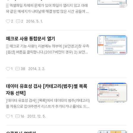
글 내용
데….이건 뭐 매크로를 이용해서 그릴 필요가 없었습니다.
▒ 엑셀파일 자체에 문제가 있어 파일이 열리지 않고 아래
어떤분이 작성한 공정표를 우연히 보았는데 엑셀에 포함된
와 같은 메세지가 나타날때 해결 방법 많은 시간 공들여 만
차트 기능을 이용해서 그렸습니다. 보할이 바뀔때 마다 자
든 문서가 어느순간 에러가 발생한다면 그야 말로 아찔 @.
작성시간
2
2
2016. 5. 1.
동으로 변경이 되니 수정 또한 자유롭네요..
@ 보통 증세가 아래와 같이 '파일명.xlsx'의 내용에 문제
가 있씁니다. 이 통합문서의 내용을 최대한 복구하시겠습
니까? 이통합문서의 원본을 신뢰하는 경우 [예]를 클릭하
매크로 사용 통합문서 열기
세요 라는 메세지가 나타납니다. ▒ 해결방법 1) 엑셀 상단
글 내용
▒ 매크로 기능 사용1) 리본메뉴 하부에 [보안경고]창 우측
메뉴바에서 [파일] - [열기] 하시면 아래와 같은 창이 나타
[옵션] 버튼을 클릭합니다.(2007버전의 경우) 2) 보안경
남. 2) 에러난 파일을 선택 3) 우측 하단에 [열기] 버튼 우
고 창에서 [이 콘텐츠 사용] 체크하시고 [확인]을 선택합니
측 ▼ (역삼각형) 클릭하면 [열기 및 복구(E)..] 클릭 해결
다. ▒ 매크로 보안 설정만약 위의 매크로 기능 사용과 같이
되셨나요? ▒ 그래도 해결되지 않은 경우(아래 참조) 해결
작성시간
1
38
2014. 2. 2.
[보안경고]창 없이 매크로 실행이 되지 않는다면 아래와 같
되지 않았다면 아마도 엑셀에 파일을 변환할 수 있는 프로
이 보안설정을 변경하여야 합니다. 1) 엑설 옵션 선택 (단축
그램이..
키 Alt+F 후 Alt + I) 2) 엑셀 옵션에서 [보안 센터] 선택하
데이터 유효성 검사 [카테고리(범주)별 목록
시고 우측하부에 [보안 센터 설정(T)]를 선택합니다. 3) 보
자동 선택]
안 센터 창에서 [매크로 설정] 선택하시고 매크로 설정에서
글 내용
[모든 매크로 제외(알림 표시)(D)]를 선택합니다. ▒ 매크로
[데이터 유효성 검사] [목록]에서 데이타의 범주(카테고리)
가 작동되지 않을 때1) 매크로 기능 설치하기엑셀이 설치
를 자동으로 잡아주면서 리스트가 추가되거나 줄어도 드롭
되었다고 매크로 기능까지 설치 된것은 ..
박스에 리스트가 빈공간 없이 빠짐 없이 나타나는 방법은
작성시간
1
16
2012. 12. 5.
없을까? 그 방법을 단계적으로 설명을 드리겠습니다. 우선
[데이터 유효성 검사]에 대해 간략하게 설명을 드리자면 리
본메뉴에서 [데이터] - [데이터 유효성 검사]를 클릭하시면