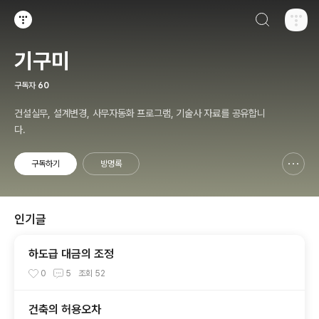
검색하기
티스토리
기구미
구독자
60
건설실무, 설계변경, 사무자동화 프로그램, 기술사 자료를 공유합니
다.
구독하기
방명록
신고하기 레이어
열기
인기글
하도급 대금의 조정
0
5
조회
52
건축의 허용오차