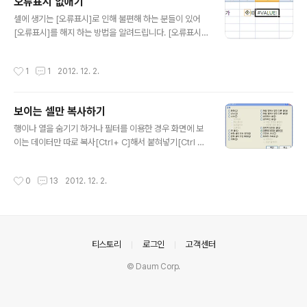
오류표시 없애기
아래 그림의 창이 열립니다. [데이터 유효성 검사]를 통해
글 내용
셀에 생기는 [오류표시]로 인해 불편해 하는 분들이 있어
셀에 입력하는 데이터의 형식 또는 값을 제한 할 수 있습니
[오류표시]를 해지 하는 방법을 알려드립니다. [오류표시]
다. 데이터 유효성 창에 있는 제한대상을 선택하고 제한방
는 셀의 좌측 위에 조그마한 녹색 삼각형이 생기고 셀을 선
법 및 범위를 설정하면 됩니다. 그리고 지정 셀에 ③설명 및
택하면 아이콘도 나타납니다. 해지 방법은 1 [엑셀 옵션] -
④오류 메시지를 나타나게 할 수도 있습니다. ①[제한대
작성시간
1
1
2012. 12. 2.
[수식] 선택하시고 2 아래 그림과 같이 [오류 검사] 에서
상]에는 모든값, 정수, 소수점, 목록, 날짜, 시간, 텍스트 길
'다른 작업을 수행하면서 오류검사(B)'의 체크박스에 체크
이, 사용자 지정이..
를 해지하세요 도움이 되시길..
보이는 셀만 복사하기
글 내용
행이나 열을 숨기기 하거나 필터를 이용한 경우 화면에 보
이는 데이터만 따로 복사[Ctrl+ C]해서 붙혀넣기[Ctrl +
V] 하고 싶은 경우가 있습니다. 일반적으로 복사[Ctrl +
C] 해서 붙혀넣기[Ctrl + V]를 하는 경우 숨겨진 셀들까지
작성시간
0
13
2012. 12. 2.
복사가 됩니다. 숨겨진 셀은 복사하지 않고 화면에 보이는
셀들의 데이터만 복사하고 싶은 경우 1) 복사할 셀(범위)을
선택 2) [Ctrl + G] 하시면 이동창이 열립니다. 3) [옵션]
을 클릭 하시면 이동옵션창이 열립니다. 4) [화면에 보이는
셀만]을 선택(아래 그림 참조) 하시고 확인을 클릭합니다.
의안내
티스토리
로그인
고객센터
5 [Ctrl + C] 하고 [Ctrl + V] 하면 됩니다. 도움이 되시
길.. 사용기능 : 이동 옵션
© Daum Corp.