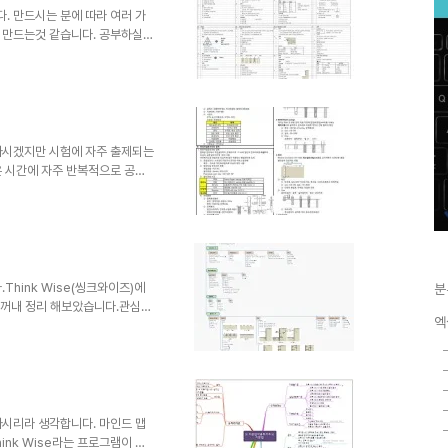
l Yu 님께 감사의 말씀 ..
. 만드시는 분에 따라 여러 가
 만드는것 같습니다. 공부하실때
 익히셔야 하는 거 아시죠? 아래
-il Yu 님께서 직접 작성하신
저절로 되겠습니다. 기술사를 준
ng-il Yu 님께 감사의 말씀
서브노트를 만들어 보세요. 이미
이 필요하신 분은 기구미 카페에
아시겠지만 시험에 자주 출제되는
은 시간에 자주 반복적으로 공부
기 위함이라면 서브노트는 나무
에서 내어주는 장판지와 서브노트
대로 활용하기도 하는데요. 아래
-il Yu 님께서 직접 작성하신
성하신 분의 정성과 노력이 한눈에
공유를 허락해 주신 Sang-il
Think Wise(씽크와이즈)에
분
시 꺼내 정리 해보았습니다.관심이
엑
용해보시면 좋을 거라는 생각이
글하부 선 클릭 : 하부구조 닫힘
 : 맵이동⑤ 전체화면보기 : 상
스마트폰에서 확인/편집 ▒ 협업 :
전이 설치되며 즉시 공유문서에 접
업파일링크(토..
 아시리라 생각합니다. 마인드 맵
ink Wise라는 프로그램이 있