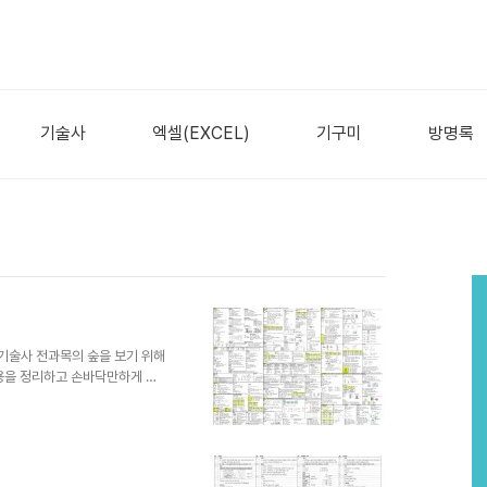
기술사
엑셀(EXCEL)
기구미
방명록
기술사 전과목의 숲을 보기 위해
용을 정리하고 손바닥만하게 고
 장판지라고도 하는데요.저는 학
니 10장 정도 된 것 같은데...
 흐름을 익히는데 중요한 자료였습
Sang-il Yu 님께서 직접 작
를 하였습니다. 기술사를 준비하