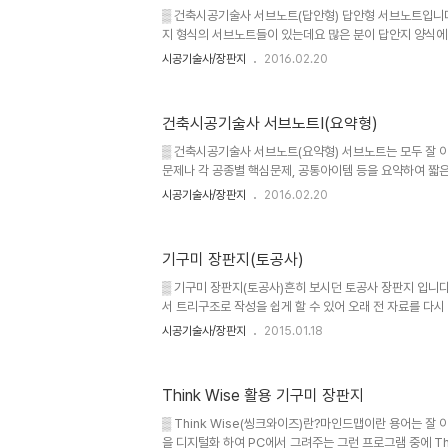
시는 많은 분들을 위해 기꺼이 정보공유를 허락해 주신 Sang-i
▒ 건축시공기술사 서브노트(답안형) 답안형 서브노트입니다
지 형식의 서브노트들이 있는데요 많은 분이 답안지 양식에
답안지 양식을 이면지 등에 복사해서 답안 작성방법을 계속
시공기술사/장판지
2016.02.20
의 서브노트는 2014년에 건축시공기술사에 합격하신 Sang
서브노트 입니다.나중에 답안지를 어떻게 작성할지 연습이 
비하시는 많은 분들을 위해 기꺼이 정보공유를 허락해 주신 Sa
건축시공기술사 서브노트Ⅰ(요약형)
드립니다. 아래의 서브노트를 참조하셔서 본인만의 훌륭한 
지를 클릭하시면 크게 보실수 있으며, 서브노트 PDF 파일
▒ 건축시공기술사 서브노트(요약형) 서브노트는 모두 잘 
서 ..
문제나 각 공종별 핵심문제, 공통아이템 등을 요약하여 짧
하기 위해 만드는 본인만의 노트입니다. 장판지가 숲을 보
시공기술사/장판지
2016.02.20
하나하나를 정리한 것입니다. 학원에 다니시는 분은 학원
를 참조하여 직접 다시 만들기도 하고 학원에서 준 것을 그
의 서브노트는 2014년에 건축시공기술사에 합격하신 Sang
기구미 장판지(토공사)
서브노트 입니다.총 60Page에 달하는 서브노트에서 작
보입니다. 기술사를 준비하시는 많은 분들을 위해 기꺼이 정보
▒ 기구미 장판지(토공사)흔히 보시던 토공사 장판지 입니다.
Yu ..
서 트리구조로 작성을 쉽게 할 수 있어 오래 전 자료를 다
있으시다면 협업(무료)이나 프로그램을 구매를 하셔서 사
시공기술사/장판지
2015.01.18
드네요. ▒ 사용방법① 글하부 ○ 클릭 : 하부구조 펼쳐짐② 
③ 마우스 스크롤 : 확대 / 축소④ 마우스 좌측클릭 + 움직임
단 메뉴 아이콘 클릭 ▒ 스마트폰 활용 : 파일 다운로드 후 
Think Wise 활용 기구미 장판지
아래 링크를 클릭하면 자동으로 ThinkWise 무료 웹버
속됩니다. 설치가 원활하지 않을 경우 : [수동설치방법] 협
▒ Think Wise(씽크와이즈)란?마인드맵이란 용어는 잘
을 디지털화 하여 PC에서 그려주는 그런 프로그램 중에 Th