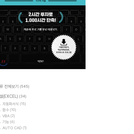
류 전체보기
(545)
셀(EXCEL)
(34)
자동화서식
(15)
함수
(10)
VBA
(2)
기능
(6)
AUTO CAD
(1)