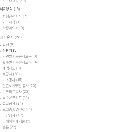
식&양식
(18)
법령관련서식
(7)
기타서식
(11)
각종계약서
(0)
공기술사
(262)
알림
(9)
장판지
(5)
단원별기출문제모음
(0)
횟수별기출문제모음
(36)
계약제도
(3)
토공사
(28)
기초공사
(15)
철근&거푸집 공사
(20)
콘크리트공사
(23)
특수콘크리트
(14)
철골공사
(24)
초고층,CW,PC
(14)
마감공사
(47)
공해해체폐기물
(2)
총론
(22)