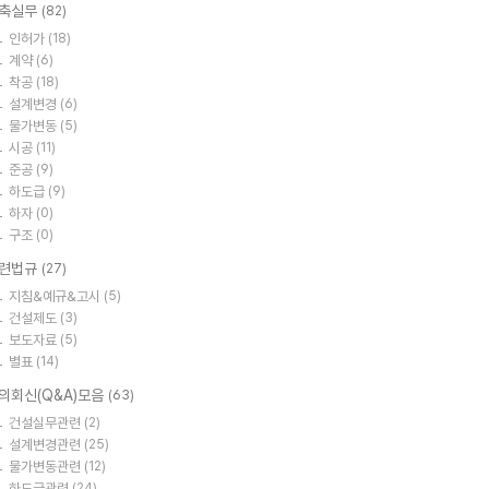
축실무
(82)
인허가
(18)
계약
(6)
착공
(18)
설계변경
(6)
물가변동
(5)
시공
(11)
준공
(9)
하도급
(9)
하자
(0)
구조
(0)
련법규
(27)
지침&예규&고시
(5)
건설제도
(3)
보도자료
(5)
별표
(14)
의회신(Q&A)모음
(63)
건설실무관련
(2)
설계변경관련
(25)
물가변동관련
(12)
하도급관련
(24)