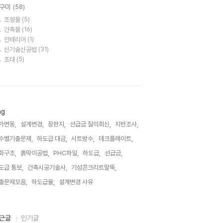
구미
(58)
조형물
(5)
건축물
(16)
인테리어
(1)
신기술신공법
(31)
초대
(5)
ag
가변동,
설계변경,
장판지,
선급금 질의회신,
지반조사,
수별기출문제,
하도급 대금,
시트방수,
데크플레이트,
화구조,
흙막이공법,
PHC파일,
하도급,
선급금,
도급 통보,
건축시공기술사,
기성콘크리트말뚝,
출문제모음,
하도급율,
설계변경 사유,
근글
인기글