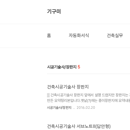
기구미
홈
자동화서식
건축실무
시공기술사/장판지
5
건축시공기술사 장판지
▒ 건축시공기술사 장판지 앞에서 설명 드렸지만 장판지는 
만든 요약정리본입니다.옛날(?)에는 종이장판지에 요약내
이고이 접어 현장에서 틈틈이 공부 하셨다고 합니다.그래서
시공기술사/장판지
2016.02.20
원에서 공종별로 1장(A3)씩 받은 기억이 납니다. 전과목 받으
구성은 마인드맵 형식의 트리(Tree)구조로 되어있어 큰
니다. 아래의 장판지는 2014년에 건축시공기술사에 합격하신 
건축시공기술사 서브노트Ⅱ(답안형)
성하신 장판지 입니다.전과목을 A3 한장에 축약하여 정리