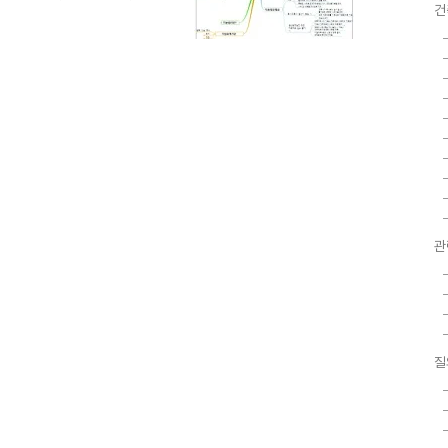
건
Think Wise라는 프로그램을
 너무 좋은 프로그램이란 생각이
hink Wise 홈페이지(링크)에
은 장판지라고 해서 현장에 시공하
틈이 공부하셨다고 합니다. 믿거
 활용하진 않겠죠?스마..
관
질