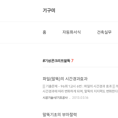
기구미
홈
자동화서식
건축실무
기성콘크리트말뚝
7
파일(말뚝)의 시간경과효과
▒ 기출문제 - 96회 1교시 6번 : 파일의 시간경과 효과 ▒
시간경과에 따라 변화하게 되며, 말뚝의 지지력도 변화한다
과(time effect)라 한다. ② 항타 후 시간경과에 따라
시공기술사/기초공사
2013.03.16
set-up 이라 하고, 반대로 감소하는 현상을 relaxatio
의 장점 ① 말뚝공사의 경제적 설계 ② 합리적인 시공관리
시점 결정 ▒ 지지력 증가현상(set-up) 메커니즘 항타 
말뚝기초의 부마찰력
수압 소산 → 함수비 저하 → 전단강도 증가 → 지지력 증가