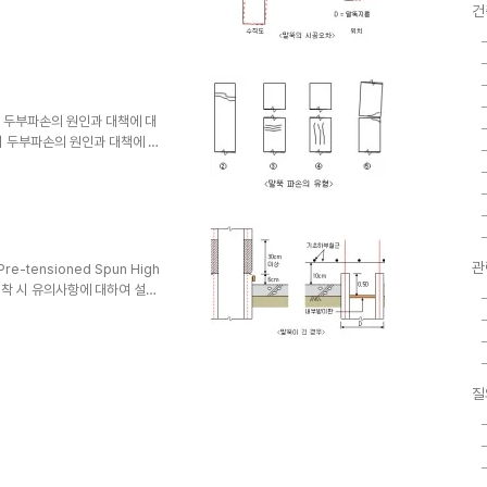
건
 시공법으로는 크게 타입공법과
건에 적정한 장비를 사용하고, 인
▒ 말뚝박기 공법의 종류 1) 타
 hammer ② 진동공법 : Vibro
IP, PRD 공법 ② 중굴공법 ③ 회전
 시 두부파손의 원인과 대책에 대
항타시 두부파손의 원인과 대책에 대
의 용량과다 및 말뚝강도 부족,
 말뚝을 재시공, 제2말뚝 시공,
 말뚝머리 압축파괴 ② 말뚝머리
⑥ 선단균열 ▒ 두부파손의 원인
맹이 던져 소리로 판단(물소리,
손상 말..
관
e-tensioned Spun High
초에 정착 시 유의사항에 대하여 설명
low Chart) 및 두부정리시 유
말뚝의 두부정리 및 시공시 문제점
는 두부를 잘라 고르게 하는 경우
크리트를 깎아 내는 경우 두가지가
균열 등의 손상이 생기지 않도록
질