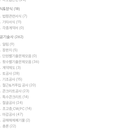
식&양식
(18)
법령관련서식
(7)
기타서식
(11)
각종계약서
(0)
공기술사
(262)
알림
(9)
장판지
(5)
단원별기출문제모음
(0)
횟수별기출문제모음
(36)
계약제도
(3)
토공사
(28)
기초공사
(15)
철근&거푸집 공사
(20)
콘크리트공사
(23)
특수콘크리트
(14)
철골공사
(24)
초고층,CW,PC
(14)
마감공사
(47)
공해해체폐기물
(2)
총론
(22)