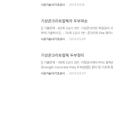
지지력 판단방법을 설명하시오. ▒ 개요 ① 기성재 말뚝의
시공기술사/기초공사
2013.03.10
매입공법으로 나눌 수 있다. ② 말뚝의 종류, 크기, 현장여
접건물이 있는경우 소음, 진동이 적은 공법선정이 필요하다. 
입공법 ① 타입공법 : Drop, Steam, Disel, hydraulic
기성콘크리트말뚝의 두부파손
hammer 2) 매입공법 ① Pre-boring 공법 : SIP, SA
공법 ▒ 시공순서 지반조사 → ..
▒ 기출문제 - 82회 3교시 3번 : 기성콘크리트 파일공사
하여 기술하시오. - 70회 3교시 1번 : 콘크리트 Pile 
하여 기술하시오. ▒ 개요 ① 두부파손의 원인은 hammer
시공기술사/기초공사
2013.03.09
편타에 의한 파손 등이 있다. ② 두부파손이 발생 시 손상된
기초확대 등의 방법으로 수정한다. ▒ 말뚝파손의 유형 ①
전단파괴 ③ 횡방향 균열 ④ 종방향 균열 ⑤ 이음부 파손 
기성콘크리트말뚝 두부정리
및 대책 ▒ 파손검사① 육안검사 ② 거울, 후레쉬 이용③ 돌
둔탁한 소리 - 중파)④ CCTV 촬영 ▒ 파손 시 보강방법 ① 
▒ 기출문제 - 98회 3교시 2번 : 지정공사에서 PHC 말뚝(Pr
Strength Concrete Pile) 두부(頭部) 정리 및 기
하시오. - 87회 3교시 1번 : 기성콘크리트파일의 시공순서(F
시공기술사/기초공사
2013.03.07
의사항에 대하여 기술하시오 - 76회 2교시 3번 : PHC 
과 대책에 대하여 기술하시오. ▒ 개요 ① 두부 정리 방법에
와 말뚝의 PC 강재나 이형철근을 소정 길이를 남기고 콘
있다. ② 두부정리 시 절단부 근처에 밴드를 조여 유해한 
한다. ▒ 말뚝절단 방법 1) 다이아몬드..