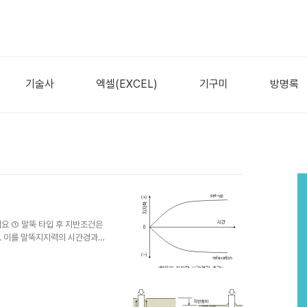
기술사
엑셀(EXCEL)
기구미
방명록
 개요 ① 말뚝 타입 후 지반조건은
. 이를 말뚝지지력의 시간경과효
 말뚝의 지지력이 증가하는 현상을
n이라 한다. ▒ 시간경과효과 예측
 기준 결정 ③ 재하시험의 적절한
→ 과잉간극수압 발생 → 과잉간극
 ▒ 토질별 지지력증가비(US