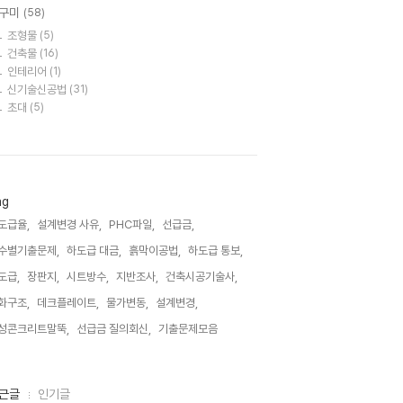
구미
(58)
조형물
(5)
건축물
(16)
인테리어
(1)
신기술신공법
(31)
초대
(5)
ag
도급율,
설계변경 사유,
PHC파일,
선급금,
수별기출문제,
하도급 대금,
흙막이공법,
하도급 통보,
도급,
장판지,
시트방수,
지반조사,
건축시공기술사,
화구조,
데크플레이트,
물가변동,
설계변경,
성콘크리트말뚝,
선급금 질의회신,
기출문제모음,
근글
인기글