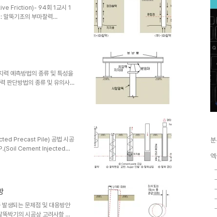
.
e Friction)- 94회 1교시 1
0번 : 말뚝기초의 부마찰력
ative Friction) - 77회 1교
 5번 : 부마찰력(Nagative
말뚝이 하중으로 인해 주변지반보다 많
은 상향으로 작용하는데 이를 정
립층에 시공한 말뚝에서는 말뚝
지지력 예측방법의 종류 및 특성을
지력 판단방법의 종류 및 유의사
eck - 70회 1교시 1번 :
nalysis - 65회 4교시 3번 : 파
① 말뚝의 지지력은 말뚝선단지반
지지력을 구하는 방법에는 여러
 것을 선택하는 것이 필요하며,
cted Precast Pile) 공법 시공
분
Soil Cement Injected
엑
. - 77회 2교시 1번 :
일 공사의 시공순서와 유의사항을 기술하
d Precast Pile) 工事時 시공순
콘크리트 말뚝 매입 공정중에서 선
항
하시..
 중 발생되는 문제점 및 대응방안
트 말뚝박기의 시공상 고려사항 및