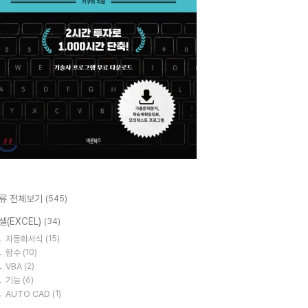
류 전체보기
(545)
셀(EXCEL)
(34)
자동화서식
(15)
함수
(10)
VBA
(2)
기능
(6)
AUTO CAD
(1)