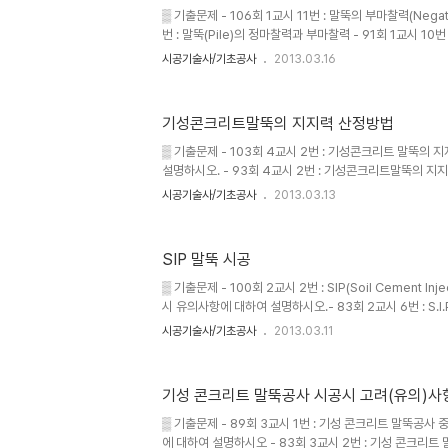
DOT, 1996) ▒ 시간경과효과를 고려한 시공관리 방안 ① .
▒ 기출문제 - 106회 1교시 11번 : 말뚝의 부마찰력(Negativ
번 : 말뚝(Pile)의 정마찰력과 부마찰력 - 91회 1교시 1
(Negative Friction) - 85회 1교시 12번 : 부 마찰력(Neg
시공기술사/기초공사
2013.03.16
시 10번 : 부 마찰력(Negative-Friction) - 71회 1교시
Friction) - 65회 1교시 3번 : 부마찰력 ▒ 개요 ① 
은 침하가 일어나며, 이때 말뚝주면에서 발생하는 전단응력
기성콘크리트말뚝의 지지력 산정방법
(+)마찰력이라 한다. ② 그러나 연약점토층이나 성토, 매
주..
▒ 기출문제 - 103회 4교시 2번 : 기성콘크리트 말뚝의 
설명하시오. - 93회 4교시 2번 : 기성콘크리트말뚝의 지
항에 대하여 설명하시오 - 83회 1교시 11번 : Rebound Ch
시공기술사/기초공사
2013.03.13
Rebound check - 69회 1교시 7번 : Pile dynamic A
일 공사의 동재하시험시 유의사항을 기술하시오. ▒ 개요 
의 지지력과 주변지반의 마찰력에 의한다. ② 말뚝의 허용
SIP 말뚝 시공
가지가 있으나 토질, 말뚝의 종류, 경제성에 비추어 적절한
③ 기성콘크리트말뚝, 강재말뚝과 같은 관입형 ..
▒ 기출문제 - 100회 2교시 2번 : SIP(Soil Cement Inje
시 유의사항에 대하여 설명하시오.- 83회 2교시 6번 : S.I.P.(
Precast Pile) 공법의 특징과 시공상 유의사항을 설명하시오
시공기술사/기초공사
2013.03.11
SIP(Soil Cement-Injected Precast Pile)파
시오. - 73회 3교시 1번 : S.I.P(Soil Cement Injecte
서와 유의사항을 설명하시오. - 63회 3교시 1번 : 기성 
기성 콘크리트 말뚝공사 시공시 고려(유의)사
행굴착(pre-boring) 공법에 대한 시공시 유의사항을 기술
▒ 기출문제 - 89회 3교시 1번 : 기성 콘크리트 말뚝공사
에 대하여 설명하시오 - 83회 3교시 2번 : 기성 콘크리