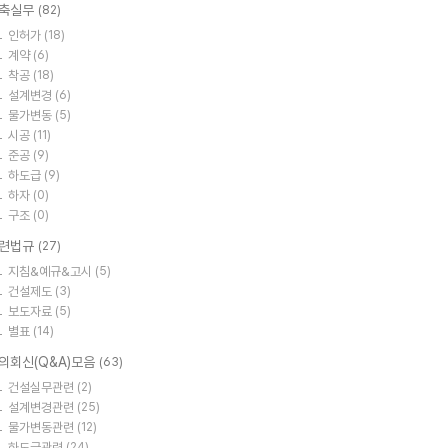
축실무
(82)
인허가
(18)
계약
(6)
착공
(18)
설계변경
(6)
물가변동
(5)
시공
(11)
준공
(9)
하도급
(9)
하자
(0)
구조
(0)
련법규
(27)
지침&예규&고시
(5)
건설제도
(3)
보도자료
(5)
별표
(14)
의회신(Q&A)모음
(63)
건설실무관련
(2)
설계변경관련
(25)
물가변동관련
(12)
하도급관련
(24)