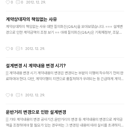
0
0
2012. 12. 29.
에 의하여 설계 변경하는 경우 증가된 물량에 대한 물가변동 적용여부는? - 물가변동
으로 인한 계약금액조정(06년 9월1일자조장기준일) - 설계변경 시점 (06년 10월
경) 회신내용 귀하의 질의에 대하여 다음과 같이 답변합니다. 국가기관이 체결한 계
계약상대자의 책임없는 사유
약에 있어『국가를 당사자로 하는 계약에 관한 법률 시행령』제64조의 규정에 의한
글 내용
물가변동으로 인한 계약금액을 조정한 경우로서 조정기준일 ..
계약상대자의 책임없는 사유 대한 질의회신(Q&A)을 모아보았습니다. === 설계변
경으로 인한 계약금액의 조정 보기 == 아래 질의회신(Q&A)은 기획재정부, 조달청
홈페이지에서 찾아 볼 수 있습니다. 도면변경없이 산출내역서의 수량이 변경되는 경
우의 설계변경 및 계약금액조정 [문서번호] : 회계 41301-1217 [질의내용] 내역입
작성시간
0
1
2012. 12. 29.
찰공사에 있어 내역서의 설계시 수량산출 오류로 인한 설계변경의 경우 설계도면의
수정은 없으나 내역의 수량이 증, 감하는 바 도면에 변경이 없으므로 국가가 설계변
경의 요구를 한 경우에 해당되지 않는지 여부를 질의합니다. - 공사계약일반조건 제
설계변경 시 계약내용 변경 시기?
20조(구 제14조)의 1항에 따르면, ""설계변경으로 인하여 공사량이 증감하는 경우
글 내용
에""로 되어 있는 바 당 현장과 같이 공사량은 즉, 설..
▒ 계약내용 변경 시기 계약내용의 변경은 변경되는 부분의 이행에 착수하기 전에 완
료하여야 한다. 다만, 계약이행의 지연으로 품질저하가 우려되는 등 긴급하게 계약을
이행하게 할 필요가 있는 때에는 계약내용을 변경하기 전에 계약을 이행하게 할 수
있다. 계약내용의 변경 시기관련 질의회신(Q&A) 아래 질의회신(Q&A)은 기획재정
작성시간
0
1
2012. 12. 29.
부, 조달청 홈페이지에서 찾아 볼 수 있습니다. 기성대가 수령 후 설계변경으로 인한
계약금액조정가능여부 회신일자 2010-02-26 질의내용 ○○지역 □□시설신축공
사 시공중 생활관 물탱크실 터파기시 경암이 발생되어 암 판정 시험의뢰결과 계약내
운반거리 변경으로 인한 설계변경
역서상 연암(1689㎥) 중 일부(321㎥)가 경암으로 판정되었습니다. 이는 설계변
글 내용
경사유에 해당되어 발주처에 실정보고를 하였으나, 발주처의 승인 ..
▒ 기타 계약내용의 변경 공사기간․운반거리의 변경 등 계약내용의 변경으로 계약금
액을 조정하여야 할 필요가 있는 경우에는 그 변경된 내용에 따라 실비를 초과하지