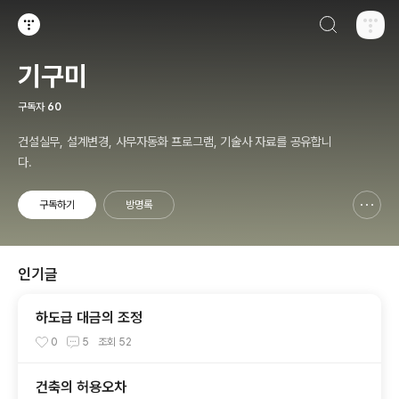
검색하기
티스토리
기구미
구독자
60
건설실무, 설계변경, 사무자동화 프로그램, 기술사 자료를 공유합니
다.
구독하기
방명록
신고하기 레이어
열기
인기글
하도급 대금의 조정
0
5
조회
52
건축의 허용오차