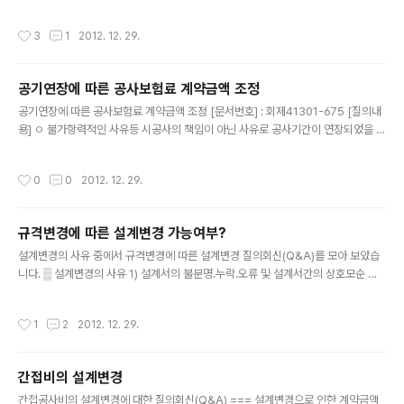
아니하는 범위안에서 이를 조정한다. 운반거리의 변경에 의한 설계변경 질의회신(Q
&A) 아래 질의회신(Q&A)은 기획재정부, 조달청 홈페이지에서 찾아 볼 수 있습니
작성시간
3
1
2012. 12. 29.
다. 운반거리 변경에 따른 계약금액조정 [문서번호] : 회제41301-444 [질의내용]
학교 개축공사와 관련하여 잔토처리시 기존 계약서상 사토장 운반거리가 지정된 장
소가 아닌 단지 거리로만 30km로 되어 있으나 사토위를 지정 승인한 사토장 운반거
공기연장에 따른 공사보험료 계약금액 조정
리가 22.4km로 승인되어 신규비목설계 반영으로 새로운 단가를 적용하여 잔토운
글 내용
반비 설계변경이 가능한지의 여부 [답변내용] 국가기관이 체결한 공..
공기연장에 따른 공사보험료 계약금액 조정 [문서번호] : 회제41301-675 [질의내
용] ㅇ 불가항력적인 사유등 시공사의 책임이 아닌 사유로 공사기간이 연장되었을 경
우 연장기간에 대해 발생한 공사보험료를 계약에 반영하여야 하는지 여부에 대하여
갑설: 공사보험은 법규에 공사비의 10%이상 증가가 있을 경우 조정할 수 있도록 되
작성시간
0
0
2012. 12. 29.
어 있으므로 공사기간연장으로 발생한 추가보험료는 반영할 수 없음 을설: 보험료가
공사규모와 공사기간에 따라 결정되는 사항이므로 시공사책임이 아닌사유로 공사기
간이 연장되고 추가보험료가 발생하였다면 계약에 반영 [답변내용] 국가기관이 체결
규격변경에 따른 설계변경 가능여부?
한 공사계약에 있어 계약목적물에 대한 공사손해보험 가입금액은 회계예규 ""공사손
글 내용
해보험 가입업무집행요령"" 제5조의 규정에 의하여 공사의 보험가입 대상부..
설계변경의 사유 중에서 규격변경에 따른 설계변경 질의회신(Q&A)를 모아 보았습
니다. ▒ 설계변경의 사유 1) 설계서의 불분명․누락․오류 및 설계서간의 상호모순 등
에 의한 설계변경 ① 설계서의 내용이 불분명한 경우 ② 설계서에 누락․오류가 있는
경우 ③ 설계도면과 공사시방서는 서로 일치하나 물량내역서와 상이한 경우 ④ 설계
작성시간
1
2
2012. 12. 29.
도면과 공사시방서가 상이한 경우 2) 현장상태와 설계서의 상이로 인한 설계변경 3)
신기술 및 신공법에 의한 설계변경 4) 발주기관의 필요에 의한 설계변경 ▒ 설계변경
사유에 해당되지 않는 경우 1) 산출내역서상의 단가의 과다, 과소 계상 2) 일위대가
간접비의 설계변경
표 또는 품셈의 적용 오류 3) 원가계산이 과다한 경우 === 설계변경의 사유 보기
글 내용
(☜클릭) === === 설계서의 종류 보기 (☜클릭..
간접공사비의 설계변경에 대한 질의회신(Q&A) === 설계변경으로 인한 계약금액