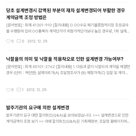
&A)은 기획재정부, 조달청 홈페이지에서 찾아 볼 수 있습니다. T/K공사에 있어 내역
당초 설계변경시 감액된 부분이 재차 설계변경되어 부활한 경우
서에 누락되어 있는 공종이 설계변경으로 인하여 삭제… [문서번호] : 회계 41301-1
계약금액 조정 방법은
564 [질의내용] 1. 당사는 ○○공사와 T·K방식(..
글 내용
[문서번호] : 회제 41301-910 [질의내용] O OO수요 폐기물종합처리장 조성공사
를 수행함에 있어 OO품목의 계약단가가 에정가격단가보다 높은 경우로, 1회 설계변
경시 OO품목이 감소되었으나 2회설계변경시 다시 당해 품목이 증가된 경우에 있어
작성시간
0
0
2012. 12. 29.
계약금액 조정방법은 [답변내용] 국가기관이 체결한 공사계약에 있어서 설계변경으
로 시공물량이 증감된 경우에는 ""공사계약일반조건""제20조의 규정에 의하여 계
약금액을 조정하는 것이며, 동 규정에 의한 계약금액 조정시 당초 산출내역서상에 단
낙찰율의 의미 및 낙찰율 적용착오로 인한 설계변경 가능여부?
가가 있는 품목 또는 비목의 수량을 설계변경으로 감소 또는 삭제하였다가 이를 다시
글 내용
[문서번호] : 회계 45101-2762 [질의내용] 1. 다음과 같이 낙찰되어 계약을 체결한
증가 또는 부활하는 경우에는 당초 산출내역서를 기준으로 계약금액을 조정하는 것
경우 (단위：백만원) 설계의뢰가(A) 조달청조사가 (B) 예정가격(C) 입찰 및 계약가
이 타당하다고 봅니다. 출처 : 기획재정부 > 국가계약 유권해석
(D) 대 비(%)D/B, D/C 29,359 29,283 28,517 27,820 95% , 97.5% 설계변
경으로 인한 신규공종에 대한 단가산정시 계약가에서 예정가격을 나눈 낙찰율 97.
작성시간
0
1
2012. 12. 29.
5%를 적용하여야 하나 1회 변경과 2회 변경시 착오로 계약가에서 조달청 조사가를
나눈 낙찰율 95%를 적용하였음. 3회 설계변경 과정중인 '96.4.19 낙찰율 적용에
착오가 있음을 발견한 도급자의 조정요구(95%→97.5%)가 있었으며 3회 설계변경
발주기관의 요구에 의한 설계변경
시에는 낙찰율 97.5%를 적용하여 설계변경후 계약하였음. '96.4.22 도급자가 재정
글 내용
경..
발주기관의 요구 대한 질의회신(Q&A)을 모아보았습니다. === 설계변경으로 인한
계약금액의 조정 보기 == 아래 질의회신(Q&A)은 기획재정부, 조달청 홈페이지에
서 찾아 볼 수 있습니다. E/S조정후 발주처 요구로 설계변경시 단가적용여부 회신일
자 2006-09-21 질의내용 1.물가변동으로 인한 계약금액조정 후 발주기관의 요구
작성시간