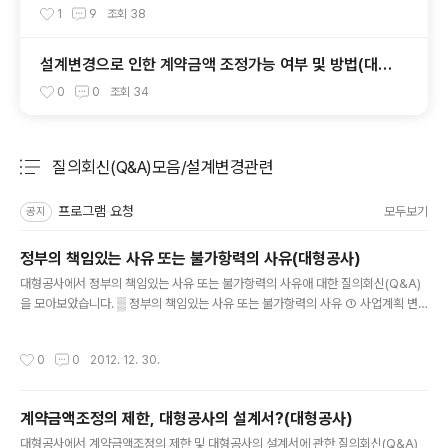
1
9
조회
38
설계변경으로 인한 계약금액 조정가능 여부 및 방법(대형
공사)
0
0
조회
34
질의회신(Q&A)모음/설계변경관련
분류 전체보기
주요 글 목록
프로그램 요청
모두보기
공지
정부의 책임있는 사유 또는 불가항력의 사유(대형공사)
글 내용
대형공사에서 정부의 책임있는 사유 또는 불가항력의 사유애 대한 질의회신(Q&A)
을 모아보았습니다. ▒ 정부의 책임있는 사유 또는 불가항력의 사유 ① 사업계획 변
경 등 발주기관의 필요에 의한 경우 ② 발주기관외에 당해공사와 관련된 인허가기관
등의 요구가 있어 이를 발주기관이 수용하는 경우 ③ 공사관련법령(표준시방서, 전
작성시간
0
0
2012. 12. 30.
문시방서, 설계기준 및 지침 등 포함)의 제․개정으로 인한 경우 ④ 공사관련법령에 정
한 바에 따라 시공하였음에도 불구하고 발생되는 민원에 의한 경우 ⑤ 발주기관 또는
공사 관련기관이 교부한 지하매설 지장물 도면과 현장 상태가 상이하거나 계약이후
계약금액조정의 제한, 대형공사의 설계서?(대형공사)
신규로 매설된 지장물에 의한 경우 ⑥ 토지․건물소유자의 반대, 지장물의 존치, 관련
글 내용
기관의 인허가 불허 등으로 지질조사가 불가능했던 부분의 경우 ⑦ 불..
대형공사에서 계약금액조정의 제한 및 대형공사의 설계서에 관한 질의회신(Q&A)