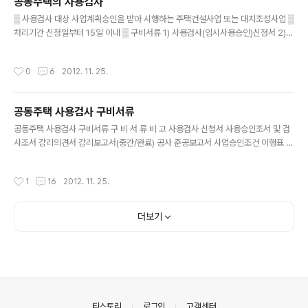
공동주택의 사용검사
여야 한다.) ① 하수도법 : 배수설비(排水設備)의 준공검사 및 개인하수처리시설의
글 내용
준공검사 ② 측량·수로조사 및 지적에 관한 법률 :..
▒ 사용검사 대상 사업계획승인을 받아 시행하는 주택건설사업 또는 대지조성사업 ▒
처리기간 신청일부터 15일 이내 ▒ 구비서류 1) 사용검사(임시사용승인)신청서 2)
감리의견서(주택건설사업의 경우) 3) 시공자의 공사확인서(입주예정자대표회의가
사용검사 또는 임시사용승인을 신청하는 경우) 4) 기타구비서류(해당기관 확인) ▒
작성시간
0
6
2012. 11. 25.
사용검사의 의제처리 사항 사업주체가 사용검사를 받았을 때에는 의제되는 인·허가
등에 따른 해당 사업의 사용승인·준공검사 또는 준공인가 등을 받은 것으로 본다. 이
경우 사용검사권자는 미리 관계 행정기관의 장과 협의하여야 한다. ▒ 유의사항 1) 사
공동주택 사용검사 구비서류
업주체가 파산 등으로 사용검사를 받을 수 없는 경우 : 주택의 시공을 보증한 자 또는
글 내용
입주예정자 등이 사용검사를 받을 수 있다. 2) 사업주체 ..
공동주택 사용검사 구비서류 구 비 서 류 비 고 사용검사 신청서 사용승인조서 및 검
사조서 감리의견서 감리보고서(중간/완료) 공사 준공보고서 사업승인조건 이행표 층
간 소음 측정결과 공기질 측정결과 소방시설완성검사 필증 도시가스완성검사 필증
전기사용전 검사 필증 정보통신공사 사용전 검사 필증 승강기 제작설치 완료 확인서
작성시간
1
16
2012. 11. 25.
및 검사필증 전기설비 공사계획신고(변경신고)수리필증 전기안전관리자 선임신고
필증 저수조(물탱크)청소 필증 전기 사용계약서 건축기계설비 설치 확인서 미술장식
품 설치 확인서 색채자문 확인서 지하수 개발이용 종료 확인서 하자보수이행 보증서
더보기
원본제출 각종공과금 납부 영수증 사본 광역시설부담금 하수도 원인자 부담금 도로
점용료 영수증 사본 현황측량 성과도 놀이터 설치 검사 신청서 입주자 사전점검 실
시..
의안내
티스토리
로그인
고객센터