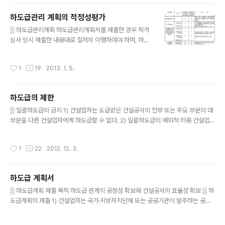
미만인 경우 : 40% ③ 3억원 미만인 경우 : 50% 3) 수해복구공사 ① 20억원 미만
하도급관리 계획의 적정성평가
인 경우 : 70% ② 20억원 이상인 경우 : 50% ▒ 추가지급 계약금액의 10% 범위
글 내용
내에..
▒ 하도급관리계획 하도급관리계획서를 제출한 경우 적격
심사 당시 제출한 내용대로 철저히 이행하여야 하며, 하도
급 사항을 변경하고자 하는 경우 당초의 하도급 조건 이상
으로 하여 수요기관의 장의 사전승인을 받아야 한다. ▒ 하
작성시간
1
19
2013. 1. 5.
도급관리계획의 적정성 평가 기준 조달청입찰참가자격사
전심사기준 2012.08.23 [별표6] 주) 1. 관계법령에 의하
여 당해 하도급 시공에 필요한 등록 등을 하지 아니하였거
하도급의 제한
나 부정당업자 제재 또는 영업정지처분을 받아 그 기간이
글 내용
경과되지 아니한 하수급 예정자는 평가에서 제외한다. 2.
▒ 일괄하도급의 금지 1) 건설업자는 도급받은 건설공사의 전부 또는 주요 부분의 대
‘하도급대금 직불계획’은 [별표 5]의「하도급 관리계획서」
부분을 다른 건설업자에게 하도급할 수 없다. 2) 일괄하도급의 예외적 허용 건설업자
에 하수급 예정자와의 직불계획 금액비율을 표기하여야 한
가 도급받은 공사를 계획, 관리 및 조정하는 경우로서 2인 이상에게 분할하여 하도급
다. 3. 평가대상 하도급업체는 중소기업법시행령 제3조에
하는 경우 ① 전문공사를 시공하는 업종별로 분할하여 해당 전문건설업자에게 하도
작성시간
1
22
2012. 12. 3.
따른 중소건설업체를 말한다. 4. 하수급..
급하는 경우 ② 도서지역 또는 산간벽지에서 행하여지는 공사를 당해 지역에 있는 중
소건설업자 또는 등록한 협력업자에게 하도급하는 경우 ※ 주요부분의 대부분 : 도급
받은 공사(여러 동의 건축공사인 경우에는 각 동의 건축공사)를 부대공사에 해당하
하도급 계획서
는 부분을 제외한 주된 공사의 전부 ※ 건설업자가 도급받은 공사를 계획, 관리 및 조
글 내용
정하는 경우 : 건설업자가 공사현장에서 인력·자재·장비·자금 등의..
▒ 하도급계획 제출 목적 하도급 관계의 공정성 확보와 건설공사의 효율성 확보 ▒ 하
도급계획의 제출 1) 건설업자는 국가·지방자치단체 또는 공공기관이 발주하는 공사
로서 최저가낙찰대상공사를 도급받고자 하는 경우와 도급받은 경우 하도급할 공사
의 주요 공종 및 물량, 하수급인 선정방식 등 하도급계획을 발주자에게 제출하여야
작성시간