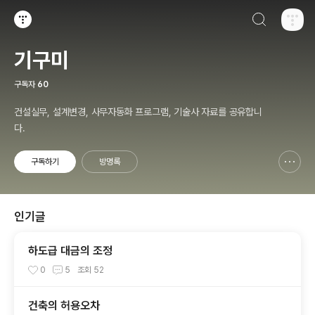
검색하기
티스토리
기구미
구독자
60
건설실무, 설계변경, 사무자동화 프로그램, 기술사 자료를 공유합니
다.
구독하기
방명록
신고하기 레이어
열기
인기글
하도급 대금의 조정
0
5
조회
52
건축의 허용오차