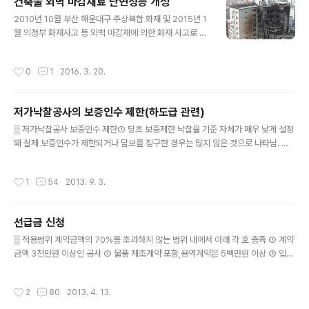
건축물 외벽 마감재료 난연성능 개정
부과하고 공사비를 깎는 곳도 있다고 하니 제발 이러지 말
글 내용
았으면 좋겠네요. 그렇다고 손놓고 있을 순 없고 지체상금
2010년 10월 부산 해운대구 주상복합 화재 및 2015년 1
을 줄일 수 있는 방법을 찾아 보아야겠습니다. ▒ 지체상금
월 의정부 화재사고 등 외벽 마감재에 의한 화재 사고로 많
(지연배상금) 지체상금은 계약상대자가 정당한 이유 없이
은 인명 피해와 재산상의 피해를 입었습니다. 외벽 화재원
계약상의 의무를 기한 내에 이행하지 못하고 지체한 때에
인은 차치하고 화재가 급속히 진행되고 진압에 어려움을
작성시간
0
1
2016. 3. 20.
는 이행지체에 대한 손해배상액의 예정 성격으로 ..
겪은 이유는 외벽에 사용된 단열재가 한 몫을 한것으로 보
입니다. 불연자재의 사용으로 화재 발생을 줄이고 피해를
최소화 하기 위해 2015년10월 7일 건축물 외벽 마감재료
저가낙찰공사의 보증인수 제한(하도급 관련)
의 난연성능 기준에 관한 규칙이 개정되었습니다. 개정전
글 내용
에는 단열재에 대한 명확한 기준이 명기되지 않았지만 이
▒ 저가낙찰공사 보증인수 제한① 당초 보증제한 낙찰율 기준 자체가 매우 낮게 설정
후 단열재도 불연재료 또는 준불연재료로 명기되었네요.건
돼 실제 보증인수가 제한되거나 담보를 징구한 경우는 많지 않은 것으로 나타남. ②
축물 외벽 단열재로 주로 사용되던 스티로폼과 우레탄 등
이에 따라 제도의 실효성 제고를 위해 저가낙찰공사 판정기준 강화 필요성이 대두. ▒
화재에 취약한 제품들에 대한 새로운 변화가 있어야 할 것
대상① 대상조합원 : 전문건설공제조합 전 조합원② 보증의 종류 : 하도급 계약보증,
작성시간
1
54
2013. 9. 3.
으로 보이네요. 현행 개정(2015. 10..
선급금보증③ 보증금액 : 건별 보증금액 5억원 이상 ▒ 보증인수 제한 상향① 보증인
수 거부 : 낙찰율 55%미만 (당초 50% → 55%)② 담보징구 : 낙찰율 55~65%
(당초 50~60% → 55~65%) 여기서 낙찰율 : 실질 하도급 낙찰율 = 원도급낙찰율
선급금 신청
× 하도급 낙찰율 ▒ 시행일2013년 9월 1일 ▒ 저가낙찰 반복 제제저가낙찰 반복 조
글 내용
합원 : 벌점 부과하여 누적벌점..
▒ 적용범위 계약금액의 70%를 초과하지 않는 범위 내에서 아래 각 호 충족 ① 계약
금액 3천만원 이상인 공사 ② 물품 제조계약 포함,용역계약은 5백만원 이상 ③ 입찰
참가제한 자격 제한을 받지 아니하는 경우 ▒ 지급기일 계약상대자의 청구를 받은 날
로부터 14일 이내에 지급 ▒ 지급범위(계약금액 기준) 1) 공사 ① 100억원 이상인 경
작성시간
2
80
2013. 4. 13.
우 : 30% ② 20억원 이상 100억원 미만인 경우 : 40% ③ 20억원 미만인 경우 : 5
0% 2) 물품의 제조 및 용역 ① 10억원 이상인 경우 : 30% ② 3억원 이상 10억원