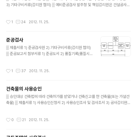
3) 기타구비서류(감리원 협의) ▒ 예비준공검사 발주청 및 책임감리원은 건설공사의
성질·규모 등을 고려하여 예비준공검사를 할 수 있다. 이 경우 준공검사를 하는 자는
예비준공검사 시 지적된 사항의 시정 여부를 확인하여야 한다. ▒ 책임감리의 업무지
작성시간
1
24
2012. 11. 25.
침 1) 감리원은 공사현장에 주요공사가 완료되고 현장이 정리단계에 있을 때에는 시
공자로 하여금 준공 2개월 전에 예비준공검사원을 제출토록 하고 이를 검토하여 발
주청에 제출하여야 한다. 다만, 단순 소규모공사일 경우에는 발주청과 협의한 후 생
준공검사
략할 수 있다. 2) 발주청은 감리원으로부터 예비준공검사 요청이 있을 때에는 소속직
글 내용
원 중 2인 이상의 검사자를 임명하여 검사토록 하여야 하..
▒ 제출서류 1) 준공검사원 2) 기타구비서류(감리원 협의)
▒ 준공보고서 첨부서류 1) 준공도서 2) 품질기록(품질시험
또는 검사 성과 총괄표를 포함) 3) 구조계산서(변경사항이
있는 경우) 4) 시설물의 유지·관리에 필요한 사항 5) 신공
작성시간
1
37
2012. 11. 25.
법 또는 특수공법 평가보고서(신공법 또는 특수공법을 적
용한 경우) 6) 시운전(試運轉) 평가결과서(시운전을 한 경
우) ▒ 준공도면 검토․확인 1) 감리원은 정산설계도서 등을
건축물의 사용승인
검토․확인하고 시설 목적물이 발주청에 차질없이 인계될
글 내용
수 있도록 지도․감독하여야 한다. 감리원은 시공자로부터
▒ 승인대상 건축법에 따라 건축허가를 받았거나 건축신고를 한 건축물(또는 가설건
준공예정일 2개월전까지 정산설계도서를 제출받아 이를
축물) ▒ 제출서류 1) 사용승인신청서 2) 사용승인조사 및 검사조서 3) 공사감리완료
검토․확인하여야 한다. 2) 감리원은 시공자가 작성 제출한
보고서 4) 공사완료도서(건축신고의 경우 현황도면) 5) 액화석유가스 완성검사필증
준공도면이 실제 시공된 대로 작성 되었는지의 여부를 검
(해당의 경우) 6) 기타 구비서류(해당기관 확인) ▒ 사용승인시 의제처리 사항 1) 건
작성시간
0
21
2012. 11. 25.
토․확인하여 발주청에 제..
축주가 사용승인을 받은 경우에는 다음 각 호에 따른 사용승인·준공검사 또는 등록신
청 등을 받거나 한 것으로 보며, 공장건축물의 경우에는 공장건축물의 사용승인에 따
라 관련 법률의 검사 등을 받은 것으로 본다. (단, 관계 행정기관의 장과 미리 협의하