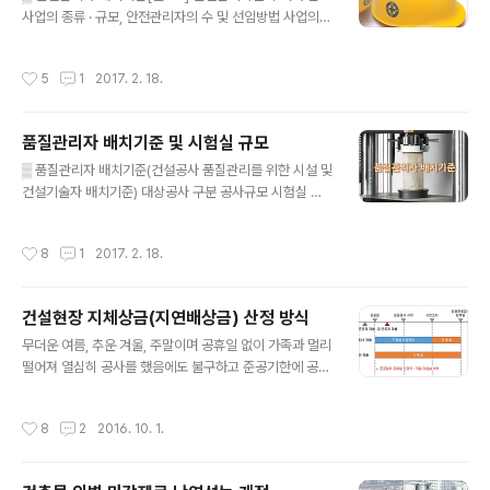
사 자격취득 후 해당 직무분야에서 7년 이상 30억원 이상
사업의 종류 · 규모, 안전관리자의 수 및 선임방법 사업의
1. 고급기술자 이상인 자 2. 중급기술자로서 동종현장에 시
종류 규 모 인 원 안전관리자 선임방법 건설업 공사금액 8
공관리업무에 3년 이상 3. 기사 이상 자격취득자로서 해당
00억 이상(700억 증가할때마다 1명추가)또는 상시근로
작성시간
5
1
2017. 2. 18.
직무분..
자 600명 이상(300명 추가될때마다 1명추가) 2명 이상
주1)주2) 안전관리자의 자격(12호 제외)4호, 5호 해당 1
명 포함또는1~3호, 6~11호, 13호에 해당하며 건설업 안
품질관리자 배치기준 및 시험실 규모
전관리 근무 경력 3년 이상인 사람 1명 이상 포함 건설업
글 내용
공사금액 120억 이상 또는 상시근로자 300명 이상 1명
▒ 품질관리자 배치기준(건설공사 품질관리를 위한 시설 및
이상 안전관리자의 자격(12호 제외)각호의 어느 하나에 해
건설기술자 배치기준) 대상공사 구분 공사규모 시험실 규
당하는 사람 토목공사업 공사금액 150억 이상 또는 상시
모 건설기술자 특급품질관리대상공사 품질관리계획 수립
근로자 300명 이상 1명 이상 재해예방기술지도대상 공사
공사로서총공사비가 1,000억원 이상 또는연면적 5만㎡
작성시간
8
1
2017. 2. 18.
금액 3억원 이상..
이상인다중이용건축물의 건설공사 50㎡이상 1. 특급 1인
이상2. 중급 이상 2인 이상 고급품질관리대상공사 품질관
리계획 수립 공사로서총공사비가 500억원 이상 또는연면
건설현장 지체상금(지연배상금) 산정 방식
적 3만㎡ 이상인다중이용건축물의 건설공사 50㎡이상
글 내용
1. 고급 이상 1인 이상2. 중급 이상 2인 이상 중급품질관리
무더운 여름, 추운 겨울, 주말이며 공휴일 없이 가족과 멀리
대상공사 품질시험계획 수립 공사로서총공사비가 100억
떨어져 열심히 공사를 했음에도 불구하고 준공기한에 공사
원 이상 또는연면적 5,000㎡ 이상인다중이용건축물의
를 완료하지 못하여 지체상금을 토해내야 하는 경우가 있
건설공사 20㎡이상 1. 중급 이상 1인 이상2. 초급 이상 1
습니다. 공기 지연에는 여러 사유가 있지만 계약은 계약입
작성시간
8
2
2016. 10. 1.
인 이상 초급품질관리대상공사 품질시험계획 수립..
니다. 특히 공공공사 관련법과 계약 내용을 반드시 준수해
야 해서 공기지연에 따른 책임을 피하기는 어렵습니다. 때
론 민간공사에서 이런 점을 악용하여 엄청난 지체상금을