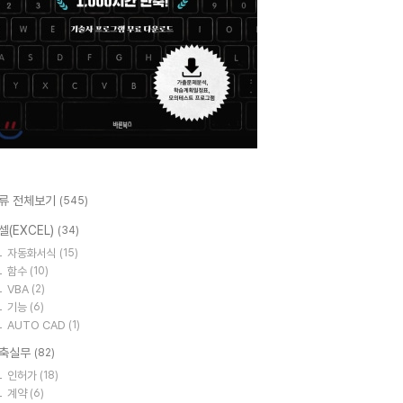
류 전체보기
(545)
셀(EXCEL)
(34)
자동화서식
(15)
함수
(10)
VBA
(2)
기능
(6)
AUTO CAD
(1)
축실무
(82)
인허가
(18)
계약
(6)