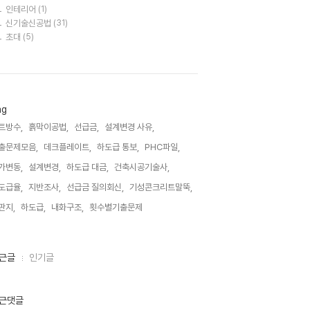
인테리어
(1)
신기술신공법
(31)
초대
(5)
ag
트방수,
흙막이공법,
선급금,
설계변경 사유,
출문제모음,
데크플레이트,
하도급 통보,
PHC파일,
가변동,
설계변경,
하도급 대금,
건축시공기술사,
도급율,
지반조사,
선급금 질의회신,
기성콘크리트말뚝,
판지,
하도급,
내화구조,
횟수별기출문제,
근글
인기글
근댓글