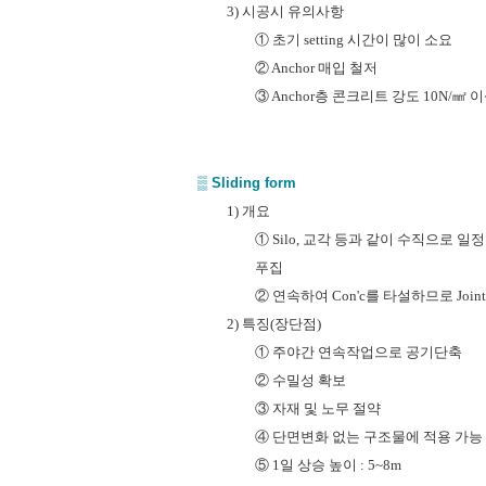
3) 시공시 유의사항
① 초기 setting 시간이 많이 소요
② Anchor 매입 철저
③ Anchor층 콘크리트 강도 10N/㎟ 
▒
S
liding form
1) 개요
① Silo, 교각 등과 같이 수직으로
푸집
② 연속하여 Con'c를 타설하므로 Joi
2) 특징(장단점)
① 주야간 연속작업으로 공기단축
② 수밀성 확보
③ 자재 및 노무 절약
④ 단면변화 없는 구조물에 적용 가능
⑤ 1일 상승 높이 : 5~8m