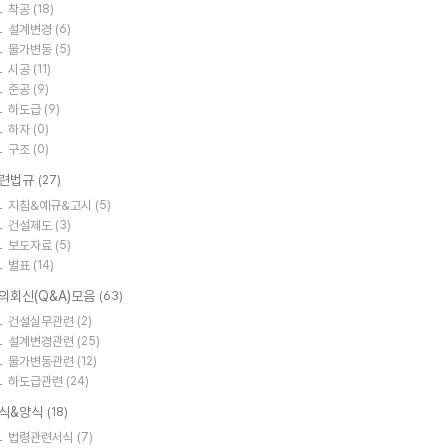
착공
(18)
설계변경
(6)
물가변동
(5)
시공
(11)
준공
(9)
하도급
(9)
하자
(0)
구조
(0)
련법규
(27)
지침&예규&고시
(5)
건설제도
(3)
보도자료
(5)
별표
(14)
의회신(Q&A)모음
(63)
건설실무관련
(2)
설계변경관련
(25)
물가변동관련
(12)
하도급관련
(24)
식&양식
(18)
법령관련서식
(7)