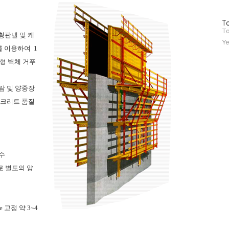
기
글
방
To
문
To
 대형판넬 및 케
자
Ye
수
기를 이용하여
1
형
벽체
거푸
람 및 양중장
콘크리트 품질
수
로 별도의 양
 고정 약 3~4