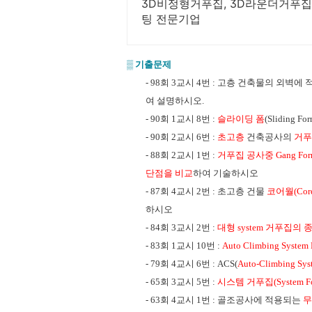
3D비정형거푸집, 3D라운더거푸집,
팅 전문기업
▒
기출문제
- 98회 3교시 4번 : 고층 건축물의 외벽에 
여 설명하시오.
- 90회 1교시 8번 :
슬라이딩 폼
(Sliding For
- 90회 2교시 6번 :
초고층
건축공사의
거푸
- 88회 2교시 1번 :
거푸집 공사중 Gang Form, 
단점을
비교
하여 기술하시오
- 87회 4교시 2번 : 초고층 건물
코
어월(Co
하시오
- 84회 3교시 2번 :
대형 system 거푸집의 
- 83회 1교시 10번 :
Auto Climbing System
- 79회 4교시 6번 : ACS(
Auto-Climbing Sys
- 65회 3교시 5번 :
시스템 거푸집(System Fo
- 63회 4교시 1번 : 골조공사에 적용되는
무