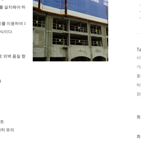
를 설치해야 하
비를 이용하여 1
방식이다.
T
 외벽 품질 향
시
기
물
)
하
장
최
최
근
검토
글
별히 유의
과
인
최