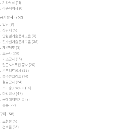
기타서식
(11)
각종계약서
(0)
공기술사
(262)
알림
(9)
장판지
(5)
단원별기출문제모음
(0)
횟수별기출문제모음
(36)
계약제도
(3)
토공사
(28)
기초공사
(15)
철근&거푸집 공사
(20)
콘크리트공사
(23)
특수콘크리트
(14)
철골공사
(24)
초고층,CW,PC
(14)
마감공사
(47)
공해해체폐기물
(2)
총론
(22)
구미
(58)
조형물
(5)
건축물
(16)