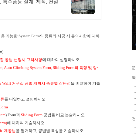
 특수폼등 설계, 제작, 컨설
적용 가능한 System Form의 종류와 시공 시 유의사항에 대하
m)
집 공법 선정시 고려사항
에 대하여 설명하시오
Auto Climbing System Form, Sliding Form의 특징 및 장·
분
엑
re Wall) 거푸집 공법 계획시 종류별 장단점
을 비교하여 기술
종류
를 나열하고 설명하시오
 Form
tem
) Form과
Sliding Form
공법을 비교 논술하시오.
건
rm)
에 대하여 기술하시오.
비계공법
을 열거
하고, 공
법별 특성
을 기술하시오.