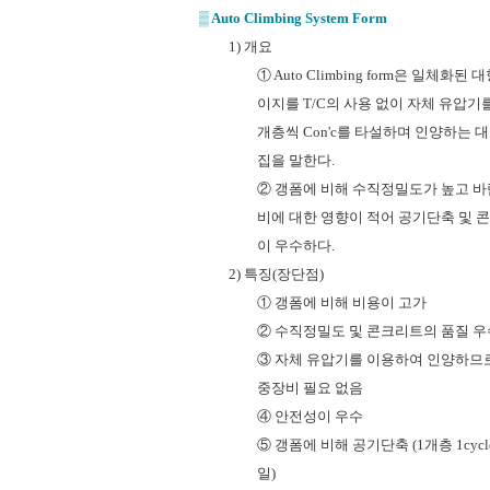
▒
A
uto Climbing System Form
1) 개요
① Auto Climbing form은 일체화된
이지를 T/C의 사용 없이 자체 유압
개층씩
Con'c
를
타설하며
인양하는
대
집을 말한다.
② 갱폼에 비해 수직정밀도가 높고 바
비에 대한 영향이 적어 공기단축 및 
이 우수하다.
2) 특징(장단점)
① 갱폼에 비해 비용이 고가
② 수직정밀도 및 콘크리트의 품질 우
③ 자체 유압기를 이용하여 인양하므
중장비 필요 없음
④ 안전성이 우수
⑤ 갱폼에 비해 공기단축 (1개층 1cycle
일)