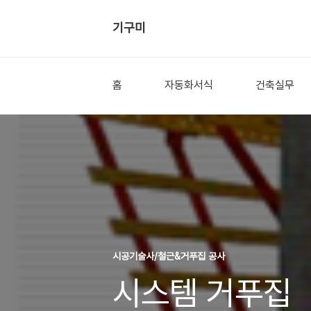
기구미
홈
자동화서식
건축실무
시공기술사/철근&거푸집 공사
시스템 거푸집