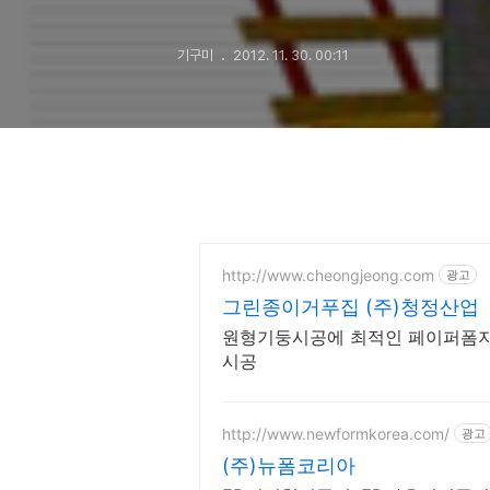
기구미
2012. 11. 30. 00:11
http://www.cheongjeong.com
광고
그린종이거푸집 (주)청정산업
원형기둥시공에 최적인 페이퍼폼지
시공
http://www.newformkorea.com/
광고
(주)뉴폼코리아