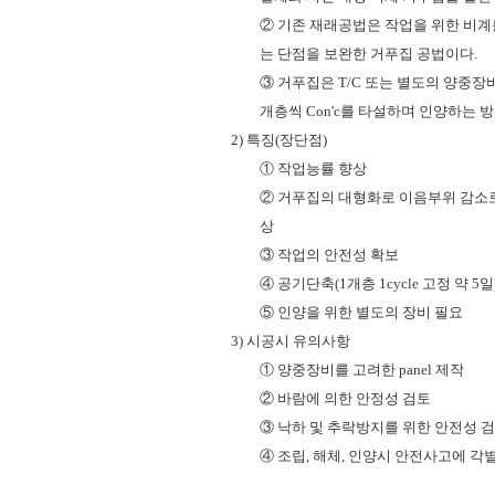
② 기존 재래공법은 작업을 위한 비계
는 단점을 보완한 거푸집 공법이다.
③ 거푸집은 T/C 또는 별도의 양중장
개층씩 Con'c를 타설하며 인양하는 
2) 특징(장단점)
① 작업능률 향상
② 거푸집의 대형화로 이음부위 감소로
상
③ 작업의 안전성 확보
④ 공기단축(1개층 1cycle 고정 약 5일
⑤ 인양을 위한 별도의 장비 필요
3) 시공시 유의사항
① 양중장비를 고려한 panel 제작
② 바람에 의한 안정성 검토
③ 낙하 및 추락방지를 위한 안전성 
④ 조립, 해체, 인양시 안전사고에 각