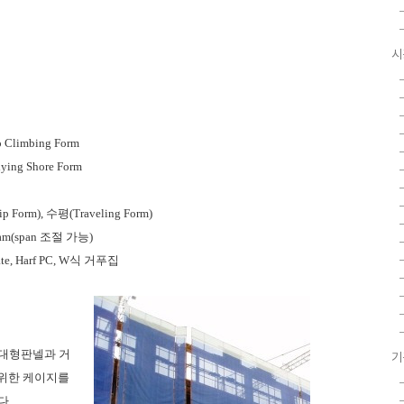
시
Climbing Form
ing Shore Form
 Form), 수평(Traveling Form)
eam(span 조절 가능)
ate, Harf PC, W식 거푸집
 대형판넬과 거
기
 위한 케이지를
다.