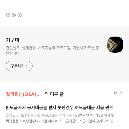
(새창열림)
로그 정보
기구미
건설실무, 설계변경, 사무자동화 프로그램, 기술사 자료를 공
유합니다.
구독하기
더보기
질의회신(Q&A)모음/하도급관련
의 다른 글
원도급사가 공사대금을 받지 못한경우 하도급대금 지급 관계
글 내용
▒ 하도급 대금의 지급 ① 준공금 또는 기성금을 지급받은 날부터 15일이내 ②
목적물등의 수령일부터 60일 이내 ③ 하도급대금의 지급기일이 정하여져 있지
아니한 경우 또는 60일이 초과하는 경우 : 목적물등의 수령일부터 60일이 되는