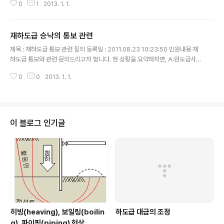
0
1
2013. 1. 1.
날 ④ 하도급대금을 목적물등의 수령일부터 60일이 지난 후에 지급하는 경우 :
그 초과기간에 대하여 이자를 지급 발주처로 부터 준공금 또는 기성금을 지급받
은 경우 15일 이내, 받지 못한 경우라도 목적물 수령후 60일 이내 지급하여야
재하도급 승낙의 통보 관련
합니다. 원도급자가 공사대금을 받지 못한경우 하도급대금지급에 대한 질의회
글 내용
신(Q&A)를 모아 보았습니다. 아래 질의회신(Q&A)은 국토해양부, 공정거래위
제목 : 재하도급 통보 관련 질의 등록일 : 2011.08.23 10:23:50 민원내용 재
원회 홈페이지에서 찾아 볼 수 있습니다. 제목 : 하도급대금 지급관련 등록일 : 2
하도급 통보와 관련 문의드리고자 합니다. 현 상황을 요약하자면, A:원도급사,
012.03..
B:하도급사, C:재하도급사로 가정할때, A는 B에게 하도급을 주었고, 이 공사중
0
0
2013. 1. 1.
다시 일부를 B는 C에게 재하도급을 준 상황임. 이때 건산법 제29조에 의해 발
주자에게 재하도급 통보를 하여야 하는데, 질의) 1. 재하도급 통보의 주체는 A,
B 중 누구인지? 2. 재하도급 통보 지연(B는 A에 재하도급통보에 필요한 서류
중 공사대금지급보증서 또는 직불동의서를 지연 제출함)에 따른 과태료 등 부과
대상은 A, B 중 누구인지? 3. B가 C에 재하도급을 줄때에도 재하도급율이 8
이 블로그 인기글
2%(최저가 70%이하 낙찰시 85%) 이상을 만족해야하는지?..
히빙(heaving), 보일링(boilin
하도급 대금의 조정
g), 파이핑(piping) 현상