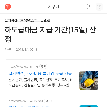
검색하기
기구미
티스토리
질의회신(Q&A)모음/하도급관련
하도급대금 지급 기간(15일) 산
정
기구미
2013. 1. 1. 02:18
http://www.claim.kr
광고
설계변경, 추가비용 클레임 토목 건축
플랜트 전기공사
설계변경, 물가변동, 공기연장, 추가공사, 하
도급공사, 건설클레임 용역수행. 정부&민간
&해외&하도급 공사, 발주자&시공사&하도급
사를 위한 클레임 컨설팅.
http://www.노무119.net
광고