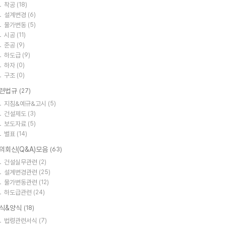
착공
(18)
설계변경
(6)
물가변동
(5)
시공
(11)
준공
(9)
하도급
(9)
하자
(0)
구조
(0)
련법규
(27)
지침&예규&고시
(5)
건설제도
(3)
보도자료
(5)
별표
(14)
의회신(Q&A)모음
(63)
건설실무관련
(2)
설계변경관련
(25)
물가변동관련
(12)
하도급관련
(24)
식&양식
(18)
법령관련서식
(7)