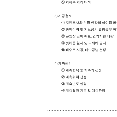
⑤
지하수
처리
대책
3)
시공철저
①
지반조사와
현장
현황의
상이점
파
②
흙막이벽
및
지보공의
결함유무
파
③
근입장
깊이
확보
,
연약지반
개량
④
뒷채움
철저
및
과재하
금지
⑤
배수로
시공
,
배수공법
선정
4)
계측관리
①
계측항목
및
계측기
선정
②
계측위치
선정
③
계측빈도
설정
④
계측결과
기록
및
예측관리