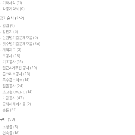
기타서식
(11)
각종계약서
(0)
공기술사
(262)
알림
(9)
장판지
(5)
단원별기출문제모음
(0)
횟수별기출문제모음
(36)
계약제도
(3)
토공사
(28)
기초공사
(15)
철근&거푸집 공사
(20)
콘크리트공사
(23)
특수콘크리트
(14)
철골공사
(24)
초고층,CW,PC
(14)
마감공사
(47)
공해해체폐기물
(2)
총론
(22)
구미
(58)
조형물
(5)
건축물
(16)