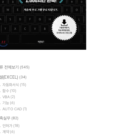
류 전체보기
(545)
셀(EXCEL)
(34)
자동화서식
(15)
함수
(10)
VBA
(2)
기능
(6)
AUTO CAD
(1)
축실무
(82)
인허가
(18)
계약
(6)