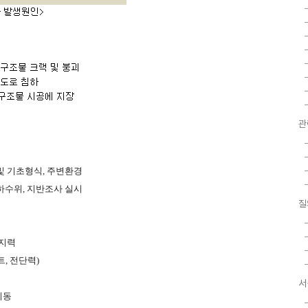
관
및
기초형식
,
주변환경
하수위
,
지반조사
실시
질
지력
트
,
전단력
)
서
이동