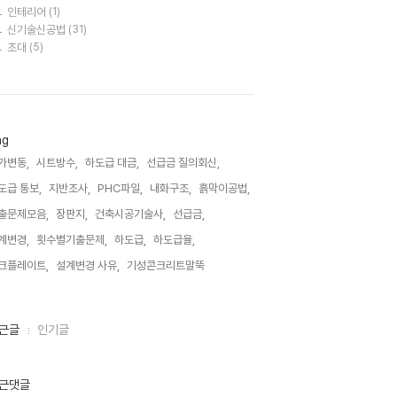
인테리어
(1)
신기술신공법
(31)
초대
(5)
ag
가변동,
시트방수,
하도급 대금,
선급금 질의회신,
도급 통보,
지반조사,
PHC파일,
내화구조,
흙막이공법,
출문제모음,
장판지,
건축시공기술사,
선급금,
계변경,
횟수별기출문제,
하도급,
하도급율,
크플레이트,
설계변경 사유,
기성콘크리트말뚝,
근글
인기글
근댓글