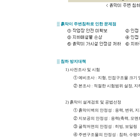
▒
흙막이
주변침하로
인한
문제점
▒
침하
방지대책
1)
사전조사
및
시험
①
예비조사
:
지형
,
인접구조물
크기
②
본조사
:
적절한
시험범위
설정
,
지
2)
흙막이
설계검토
및
공법선정
①
흙막이벽의
안정성
:
응력
,
변위
,
지
②
지보공의
안정성
:
응력
(
축력
,
모멘
③
굴착저면의
안정성
:
히빙
,
보일링
④
주변구조물의
안정성
:
침하
,
수평