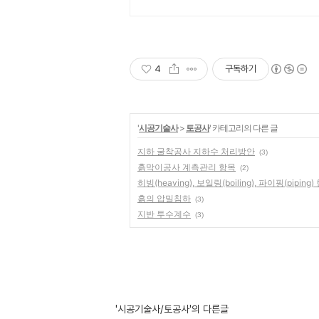
4
구독하기
'
시공기술사
>
토공사
' 카테고리의 다른 글
지하 굴착공사 지하수 처리방안
(3)
흙막이공사 계측관리 항목
(2)
히빙(heaving), 보일링(boiling), 파이핑(piping)
흙의 압밀침하
(3)
지반 투수계수
(3)
'시공기술사/토공사'의 다른글