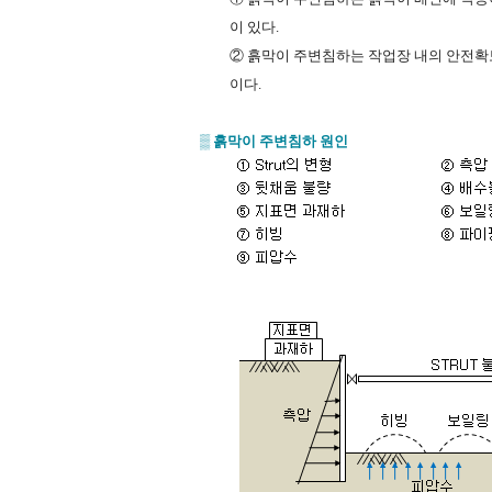
이
있다
.
②
흙막이
주변침하는
작업장
내의
안전확
이다
.
▒
흙막이
주변침하
원인