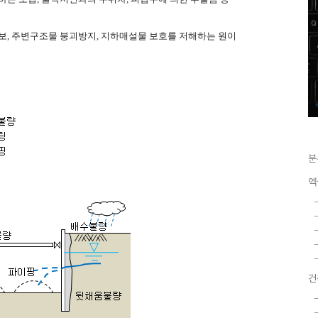
보
,
주변구조물
붕괴방지
,
지하매설물
보호를
저해하는
원이
분
엑
건