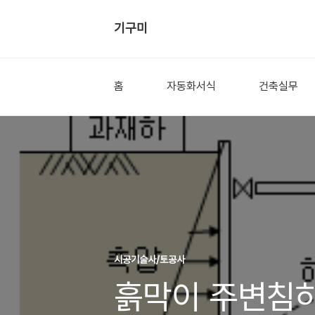
기구미
홈
자동화서식
건축실무
시공기술사/토공사
흙막이 주변침하