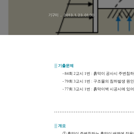
기구미
2013. 1. 23. 01:00
▒
기출문제
- 84회 2교시 1번 : 흙막이 공사시 주
- 79회 3교시 1번 : 구조물의 침하발생 
- 77회 3교시 1번 : 흙막이벽 시공시에
▒
개요
①
흙막이
주변침하는
흙막이
배면에
작용