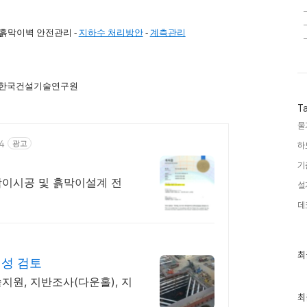
 흙막이벽 안전관리
-
지하수 처리방안
-
계측관리
 / 한국건설기술연구원
T
물
4
광고
하
기
막이시공 및 흙막이설계 전
설
데
최
최
정성 검토
근
글
지원, 지반조사(다운홀), 지
과
인
최