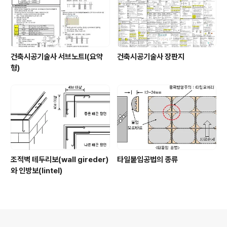
건축시공기술사 서브노트Ⅰ(요약
건축시공기술사 장판지
형)
조적벽 테두리보(wall gireder)
타일붙임공법의 종류
와 인방보(lintel)
의안내