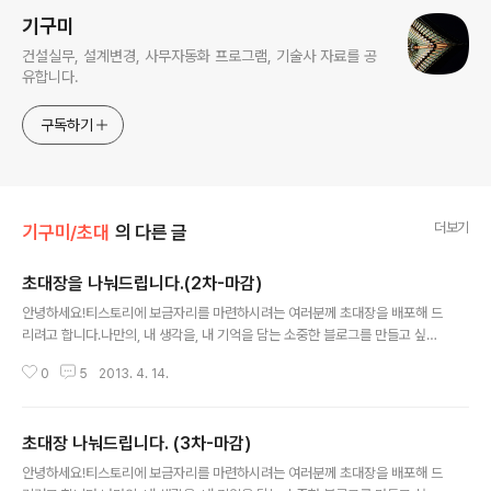
기구미
건설실무, 설계변경, 사무자동화 프로그램, 기술사 자료를 공
유합니다.
구독하기
더보기
기구미/초대
의 다른 글
초대장을 나눠드립니다.(2차-마감)
글 내용
안녕하세요!티스토리에 보금자리를 마련하시려는 여러분께 초대장을 배포해 드
리려고 합니다.나만의, 내 생각을, 내 기억을 담는 소중한 블로그를 만들고 싶다
면 티스토리로 시작해보세요!티스토리 브로그는 초대에 의해서만 가입이 가능
0
5
2013. 4. 14.
합니다. 원하시는 분은 댓글에 아래 3가지 내용을 남겨주시면초대장을 보내드
립니다. 남겨주실 때에는 꼭 비밀댓글로 남겨주세요! 5분께 나눠 드리겠습니다.
초대장을 보내드리고 바로(7일이내) 개설하지 않으신 분들은 초대장을 회수 할
초대장 나눠드립니다. (3차-마감)
수도 있으니 바로 개설해 주세요! ▒ 비밀댓글 내용1. 어떤 내용의 블로그를 운영
글 내용
하실지? 예, 건축, 사진, 취미, 요리, 육아...등2. 운영목적 ?3. E-mail 주소 ?
안녕하세요!티스토리에 보금자리를 마련하시려는 여러분께 초대장을 배포해 드