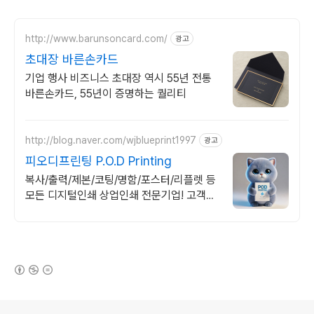
http://www.barunsoncard.com/
광고
초대장 바른손카드
기업 행사 비즈니스 초대장 역시 55년 전통
바른손카드, 55년이 증명하는 퀄리티
http://blog.naver.com/wjblueprint1997
광고
피오디프린팅 P.O.D Printing
복사/출력/제본/코팅/명함/포스터/리플렛 등
모든 디지털인쇄 상업인쇄 전문기업! 고객만
족을 최우선의 가치로 생각하는 피오디프린
팅 입니다.
(새창열림)
로그 정보