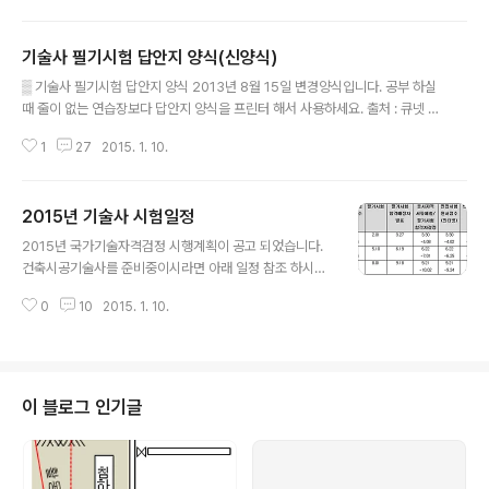
전에 분석을 통해 시간과 노력을 줄일 수 있습니다. 쉽게 말
도움이 되시길 바랍니다. ① 방화문 : 2016년 4월 7일 대
씀 드리면 선택과 집중을..
피공간 갑종방화문에 차열성능 추가되어 시행됩니다.작년
기술사 필기시험 답안지 양식(신양식)
에는 불을 막아야 하는 방화문이 그러지 못해 뜨거운 잇슈
글 내용
가 되었씁니다.http://www.gigumi.com/539 ② 종합
▒ 기술사 필기시험 답안지 양식 2013년 8월 15일 변경양식입니다. 공부 하실
심사낙찰제 : 2016년 부터 300억원 이상 국가 및 공공발
때 줄이 없는 연습장보다 답안지 양식을 프린터 해서 사용하세요. 출처 : 큐넷 >
주공사에 대해 최저가 대신 종합심사낙찰제를 전면실시합
자료실 > 각종서식
니다.http://www.gigumi.com/544 ③ 건축물외벽 마
1
27
2015. 1. 10.
감재의 난연성능 : 외벽 단열재 난연성능이 2015년 10월
7일 부터 개정..
2015년 기술사 시험일정
글 내용
2015년 국가기술자격검정 시행계획이 공고 되었습니다.
건축시공기술사를 준비중이시라면 아래 일정 참조 하시구
요 열공하시기 바랍니다. """ 기술사 모의테스트 프로그램
0
10
2015. 1. 10.
""" ▒ 연간 기술사 회별 검정시행일정 1. 원서접수시간은
원서접수 첫날 09:00부터 마지막 날 18:00까지 임. 2. 실
기(면접)시험 접수는 응시자격 서류제출 및 심사완료 후 가
능. 3. 실기(면접)시험 접수마감 이후 4일동안은 응시자격
서류심사만 가능(시험접수는불가). 4. 필기시험 합격예정
이 블로그 인기글
자 및 최종합격자 발표시간은 해당 발표일 09:00임. ○ 원
서접수홈페이지 : www.Q-net.or.kr