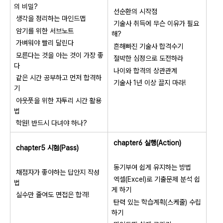
의 비밀?
선순환의 시작점
생각을 정리하는 마인드맵
기술사 취득에 무슨 이유가 필요
암기를 위한 서브노트
해?
가벼워야 빨리 달린다
흔해빠진 기술사 합격수기
모른다는 것을 아는 것이 가장 좋
절박한 심정으로 도전하라
다
나이와 합격의 상관관계
같은 시간 공부하고 먼저 합격하
기술사 1년 이상 끌지 마라!
기
아웃풋을 위한 자투리 시간 활용
법
학원! 반드시 다녀야 하나?
chapter6 실행(Action)
chapter5 시험(Pass)
동기부여 쉽게 유지하는 방법
채점자가 좋아하는 답안지 작성
엑셀(Excel)로 기출문제 분석 쉽
법
게 하기
실수만 줄여도 면접은 합격!
탄력 있는 학습계획(스케줄) 수립
하기