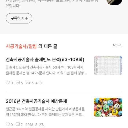
건설실무, 설계변경, 사무자동화 프로그램, 기술사 자료를 공
유합니다.
구독하기
더보기
시공기술사/알림
의 다른 글
건축시공기술사 출제빈도 분석(63~108회)
글 내용
▒ 출제빈도 분석 건축시공기술사 63회부터 108회까지
출제된 문제는 총 1426문제 입니다. 키워드별 출제 경향
을 분석해보면 4회 이상 출제된 문제가 총 677문제로 약
3
6
2016. 4. 3.
47.5% 출제 되었습니다. 키워드 수는 115개 입니다. 아주
많다고 생각 되지만 단원(공종) 수로 나누어 보면 단원별로
몇개 되지 않는 수이기도 합니다. 시험 준비에 앞서 출제빈
2016년 건축시공기술사 예상문제
도를 분석해 보는 이유는 지금까지 출제된 모든 문제를 모
글 내용
두 공부하기에는 시간이 부족합니다. 시간도 시간이지만
철근콘크리트와 철골공사를 제외한 단원에서 예상문제를
먼저 두뇌의 한계를 느낄 수 밖에 없습니다. 그래서 공부의
약 18문제 뽑아 봤습니다.흔히 출제되는 문제들은 무조건
방향과 중점적으로 공부할 과목을 선택하기 위해 출제경향
공부하고 가셔야 하는거 아시요?한번도 나오지 않았거나
을 분석해보는 것은 꼭 필요한 절차이고 공부를 시작하기
0
2
2016. 3. 27.
뜸하게 나오는 문제들 중에 유력한 액기스만 뽑았습니다.