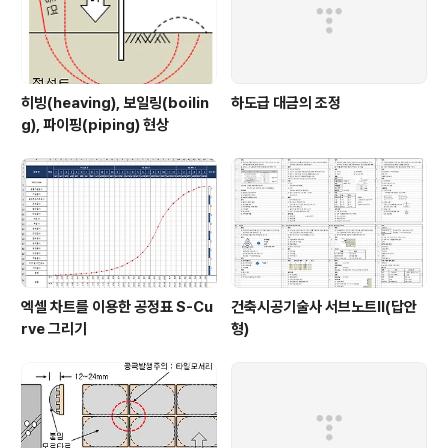
히빙(heaving), 보일링(boilin
하도급 대금의 조정
g), 파이핑(piping) 현상
엑셀 차트를 이용한 공정표 S-Cu
건축시공기술사 서브노트Ⅱ(답안
rve 그리기
형)