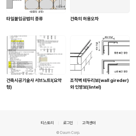
타일붙임공법의 종류
건축의 허용오차
건축시공기술사 서브노트Ⅰ(요약
조적벽 테두리보(wall gireder)
형)
와 인방보(lintel)
의안내
티스토리
로그인
고객센터
© Daum Corp.