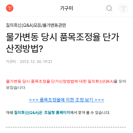
검색하기
기구미
티스토리
질의회신(Q&A)모음/물가변동관련
물가변동 당시 품목조정율 단가
산정방법?
기구미
2012. 12. 30. 19:21
물가변동
당시
품목조정율
단가산정방법에
대한 질의회신
(Q&A)
을 모아
보았습니다
.
=== 품목조정율에 의한 조정 보기 ===
아래
질의회신(Q&A)은 조달청 홈페이지
에서 찾아 볼 수 있습니다.