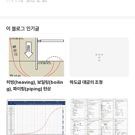
1
0
2012. 12. 30.
조정 신청으로 볼 수 있는지 공개번호 2006121318 회신일자 2006-06-13
질의내용 기성대가에 대하여 개산급으로 지급 신청한 것을 물가변동에 의한 계
약금액조정 신청으로 보아 준공대가 지급이후에 계약금액 조정을 할 수 있는
지? 회신내용 국가기관이 체결한 공사계약에 있어「국가를 당사자로 하는 계약
에 관한 법률 시행령」제64조 및 같은 법 시행규칙 제74조의 규정에 의한 물가
이 블로그 인기글
변동으로 인한 계약금액조정은 적어도 준공대가(장기계속공사의 경우에는 차
수별 준공대가 포함) ..
히빙(heaving), 보일링(boilin
하도급 대금의 조정
g), 파이핑(piping) 현상