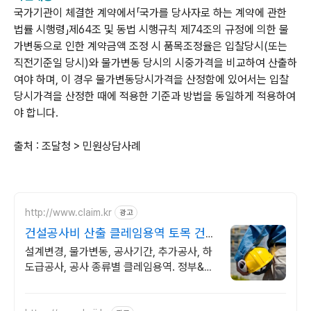
국가기관이 체결한 계약에서「국가를 당사자로 하는 계약에 관한
법률 시행령」제64조 및 동법 시행규칙 제74조의 규정에 의한 물
가변동으로 인한 계약금액 조정 시 품목조정율은 입찰당시(또는
직전기준일 당시)와 물가변동 당시의 시중가격을 비교하여 산출하
여야 하며, 이 경우 물가변동당시가격을 산정함에 있어서는 입찰
당시가격을 산정한 때에 적용한 기준과 방법을 동일하게 적용하여
야 합니다.
출처 : 조달청 > 민원상담사례
http://www.claim.kr
광고
건설공사비 산출 클레임용역 토목 건축
플랜트 전기공사
설계변경, 물가변동, 공사기간, 추가공사, 하
도급공사, 공사 종류별 클레임용역. 정부&민
간&해외&하도급 공사, 발주자&시공사&하도
급사를 위한 클레임 컨설팅.