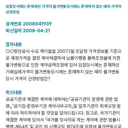
입찰당시에는 존재하던 가격이 물가변동당시에는 존재하지 않는 때의 가격의
산정방법
공개번호 2008041939
회신일자 2008-04-21
질의내용
○○항만공사 수요 케이블을 2007.1월 조달청 가격정보를 기준으
로 예정가격을 결정 계약체결하여 납품이행중 품목조정율에 의한
물가변동으로 인한 계약금액조정에 있어 입찰당시에는 존재하던
거래실례가격이 물가변동당시에는 존재하지 않는 때의 물가변동
당시 가격의 산정방법은?
회신내용
공공기관과 체결한 계약에 대하여는「공공기관의 운영에 관한 법
령」,「공기업·준정부기관
계약사무규칙」및
발주기관의
회계규정
등
에
따라
처리하여야
할
것임을
알려드립니다
.
참고로
,
국가기관이
체결한
계약에
있어서
「국가를
당사자로
하는
계약에
관한
법률시
행령」제
64
조
및
같은
법
시행규칙
제
74
조에
의하여
물가변동으로