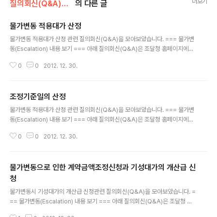
더보기
질의회신(Q&A)모음/물가변동관련
의 다른 글
물가변동 적용대가 산정
글 내용
물가변동 적용대가 산정 관련 질의회신(Q&A)을 모아보았습니다. === 물가변
동(Escalation) 내용 보기 === 아래 질의회신(Q&A)은 조달청 홈페이지에서
찾아 볼 수 있습니다. 계약상대자의 책임없는 사유로 인한 공정지연시 물가변동
0
0
2012. 12. 30.
적용 대가의 산정 공개번호 2008011898 회신일자 2007-11-28 질의내용
○○공사와 계약체결한 장기계속공사의 시공중 발주처의 책임있는 사유(용지
보상 및 문화재 시굴지연)로 인한 공정 지연시 공사공정예정표를 변경하여 물가
조정기준일의 산정
변동적용대가의 산정이 가능한지 및 공사공정예정표 변경시 현재 진행공정 현
글 내용
황으로 변경하여 적용이 가능한지? 회신내용 공공기관과 체결한 계약에 대하여
물가변동 적용대가 산정 관련 질의회신(Q&A)을 모아보았습니다. === 물가변
는「공공기관의 운영에 관한 법령」,「공기업 · 준정부기관 회계규칙」및 발주기관의
동(Escalation) 내용 보기 === 아래 질의회신(Q&A)은 조달청 홈페이지에서
회계규정 등에 따라..
찾아 볼 수 있습니다. 조정기준일과 물가변동적용대가 산정기준일 공개번호 20
0
0
2012. 12. 30.
0612987 회신일자 2006-05-17 질의내용 「국가를 당사자로 하는 계약에
관한 법률 시행령」제64조 및 같은 법 시행규칙 제74조제5항의 조정기준일과
물가변동적용대가 산정기준일이 동일한 의미인지? 회신내용 국가기관이 체결
물가변동으로 인한 계약금액조정신청과 기성대가의 개산급 신
한 공사계약에 있어서 물가변동으로 인한 계약금액의 조정 시 “조정기준일”이
란「국가를 당사자로 하는 계약에 관한 법률 시행령」제64조제1항의 규정에 의하
청
글 내용
여 계약을 체결(장기계속공사 및 장기물품제조 등의 경우에는 제1차계약체결
물가변동시 기성대가의 개산급 신청관련 질의회신(Q&A)을 모아보았습니다. =
일)한 날부터 90일 ..
== 물가변동(Escalation) 내용 보기 === 아래 질의회신(Q&A)은 조달청 홈
페이지에서 찾아 볼 수 있습니다. 개산급 지급신청을 물가변동에 의한 계약금액