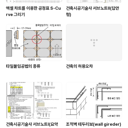
엑셀 차트를 이용한 공정표 S-Cu
건축시공기술사 서브노트Ⅱ(답안
rve 그리기
형)
타일붙임공법의 종류
건축의 허용오차
건축시공기술사 서브노트Ⅰ(요약
조적벽 테두리보(wall gireder)