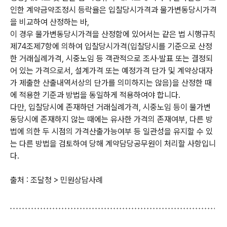
인한
계약금약조정시
등락율은
입찰당시가격과
물가변동당시가격
을
비교하여
산정하는
바
,
이 경우 물가변동당시가격을 산정함에 있어서는 같은 법 시행규칙
제74조제7항에 의하여 입찰당시가격(입찰당시를 기준으로 산정
한 거래실례가격, 시중노임 등 객관적으로 조사·발표
또는
결정되
어
있는
가격으로서
,
설계가격
또는
예정가격
단가
및
계약상대자
가
제출한
산출내역서상의
단가를
의미하지는
않음
)
을
산정한
때
에
적용한
기준과
방법을
동일하게
적용하여야
합니다
.
다만, 입찰당시에 존재하던 거래실례가격, 시중노임 등이 물가변
동당시에 존재하지 않는 때에는 유사한 가격의 존재여부, 다른 방
법에 의한 두 시점의 가격산출가능여부 등 일관성을 유지할 수 있
는 다른 방법을 검토하여 당해 계약담당공무원이 처리할 사항입니
다.
출처 : 조달청 > 민원상담사례