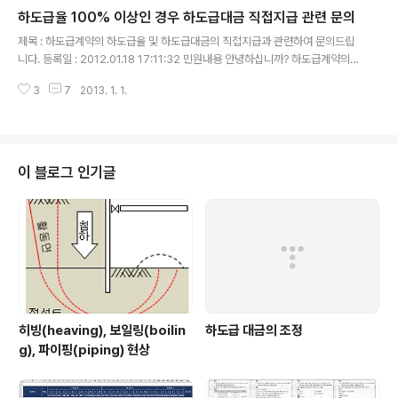
청구되어 미지급된 하도급 기성대금은 법정관리 이전에 청구된 사유로 기업회
하도급율 100% 이상인 경우 하도급대금 직접지급 관련 문의
생채권에 해당되며 지급이 불가하니 공제조합으로 부터 수령토록 하고 있읍니
글 내용
다. 법정관리 신청 이후에 하도급대금 직불 동의서를 작성한 경우 수급사 법정
제목 : 하도급계약의 하도급율 및 하도급대금의 직접지급과 관련하여 문의드립
관리 신청 이전에 청구된 하도급 기성대금을 발주청에 직불 요청할 수 있는지
니다. 등록일 : 2012.01.18 17:11:32 민원내용 안녕하십니까? 하도급계약의
여부와 수급사 의견대..
하도급율 및 하도급대금의 직접지급과 관련하여 문의드립니다. 당 현장은 청사
3
7
2013. 1. 1.
신축 건축공사로서 수급인으로부터 하도급계약 통보서를 제출받았습니다. 하도
급공종은 철근콘크리트공사이고 하도급율이 149%입니다. 이와 같이 하도급율
이 100%를 훨씬 넘는 하도급계약도 유효한 계약으로 볼 수 있는지 여부와 수
급인의 도급액(하도급 부분)을 넘는 하도급(예정)금액을 발주처가 직접지급하
는 것이 적법한지 여부를 문의드립니다. 처리결과 평소 국토해양행정에 애정과
이 블로그 인기글
관심을 가져주신 점 깊이 감사드리며, 고객님께서 질의하신 내용에 대하여 아래
와 같이 회신합니다. 1. 건..
히빙(heaving), 보일링(boilin
하도급 대금의 조정
g), 파이핑(piping) 현상