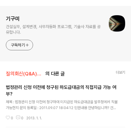
로그 정보
기구미
건설실무, 설계변경, 사무자동화 프로그램, 기술사 자료를 공
유합니다.
구독하기
더보기
질의회신(Q&A)모음/하도급관련
의 다른 글
법정관리 신청 이전에 청구된 하도급대금의 직접지급 가능 여
부?
글 내용
제목 : 법정관리 신청 이전에 청구하여 미지급된 하도급대금을 발주청에서 직불
가능한지 문의 등록일 : 2011.09.07 18:04:12 민원내용 안녕하십니까? 건설
공사 하도급사가 수급사 법정관리 신청 이전에 하도급 기성대금을(세금계산서
0
0
2013. 1. 1.
발행) 2011년.1월과 2월에 청구하였으나 지급받지 못하였으며, 2011.3월에
수급사 법정관리 신청이 이루어 졌읍니다. 수급사에서는 2011년.1월과 2월에