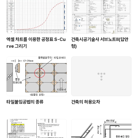
엑셀 차트를 이용한 공정표 S-Cu
건축시공기술사 서브노트Ⅱ(답안
rve 그리기
형)
타일붙임공법의 종류
건축의 허용오차