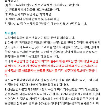
절차방법 2)
(1) 하도급사에서 원도급사로 계약체결 전 재하도급 승인요청
(2) 원도급사에서 하도급사로 재하도급 수락.
(3) 하도급와 재하도급사 간 계약 체결
(4) 30일 이내 발주처 관통보 및 발주처 승인
위 절차방법 중 어느 절차로 진행하여야 하는지 답변 부탁드립니다.
처리결과
고객님의 질의에 충분한 답변이 되지 못한 점 죄송합니다.
건설공사의 재하도급은 하도급 단계만 늘어남으로 인해 실질적인 공사와 관계
없이 공사비가 누수되는 것이므로 이를 엄격히 제한하고 있는 것이며, 급히 제
한적으로 발주자와 수급인의 모두의 서면승낙을 받아 재하도급 조건을 모두
충족하는 경우만 가능하도록 하고 있습니다.
따라서
수급인의 승낙을 받아 계약후 발주자에 통보하는 방식이 아닌 수급인
과 발주자 모두의 사전승낙을 받아 재하도급계약 체결 후
수급인은재하도급
승낙통보서를 하도급자는 하도급 통보서를 각각 발주자에 통보해야 것입니
다.
평소 국토해양행정에 애정과 관심을 가져주신 점 깊이 감사드리며, 고객님께
서 질의하신 내용에 대하여 아래와 같이 회신합니다.
1. 건설산업기본법 제29조제4항의 규정에 따라 하수급인은 그가 하도급받은
건설공사를 다른사람에게 다시 하도급 할 수 없으나 같은항 제2호의 수급인의
서면승낙 및 같은법 시행규칙 제25조의6에서 정하는 요건을 충족한 경우 하
도급받은 전체 공사금액 중 20%범위이내에 해당하는 금액의 공사를 다시 하