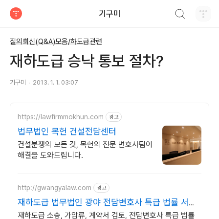
검색하기
기구미
티스토리
질의회신(Q&A)모음/하도급관련
재하도급 승낙 통보 절차?
기구미
2013. 1. 1. 03:07
https://lawfirmmokhun.com
광고
법무법인 목헌 건설전담센터
건설분쟁의 모든 것, 목헌의 전문 변호사팀이
해결을 도와드립니다.
http://gwangyalaw.com
광고
재하도급 법무법인 광야 전담변호사 특급 법률 서비
스
재하도급 소송, 가압류, 계약서 검토, 전담변호사 특급 법률