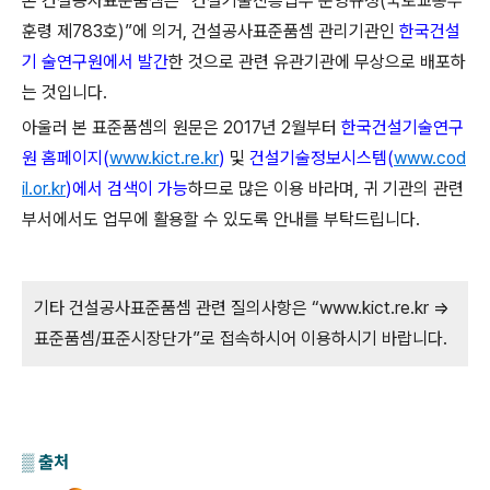
본 건설공사표준품셈은 “건설기술진흥업무 운영규정(국토교통부
훈령 제783호)”에 의거, 건설공사표준품셈 관리기관인
한국건설
기 술연구원에서 발간
한 것으로 관련 유관기관에 무상으로 배포하
는 것입니다.
아울러 본 표준품셈의 원문은 2017년 2월부터
한국건설기술연구
원 홈페이지(
www.kict.re.kr
)
및
건설기술정보시스템(
www.cod
il.or.kr
)에서 검색이 가능
하므로 많은 이용 바라며, 귀 기관의 관련
부서에서도 업무에 활용할 수 있도록 안내를 부탁드립니다.
기타 건설공사표준품셈 관련 질의사항은 “www.kict.re.kr ⇒
표준품셈/표준시장단가”로 접속하시어 이용하시기 바랍니다.
▒ 출처