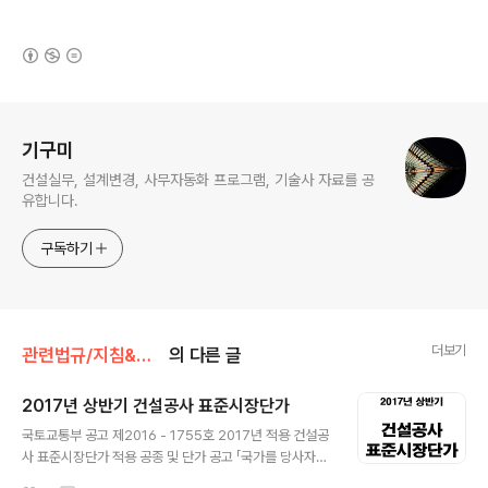
(새창열림)
로그 정보
기구미
건설실무, 설계변경, 사무자동화 프로그램, 기술사 자료를 공
유합니다.
구독하기
더보기
관련법규/지침&예규&고시
의 다른 글
2017년 상반기 건설공사 표준시장단가
글 내용
국토교통부 공고 제2016 - 1755호 2017년 적용 건설공
사 표준시장단가 적용 공종 및 단가 공고 「국가를 당사자로
하는 계약에 관한 법률 시행령」제9조제1항제3호 및「예정