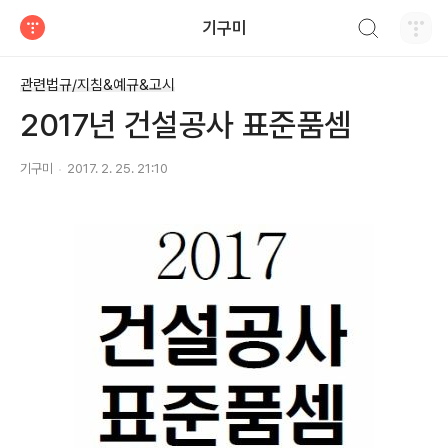
검색하기
기구미
티스토리
관련법규/지침&예규&고시
2017년 건설공사 표준품셈
기구미
2017. 2. 25. 21:10