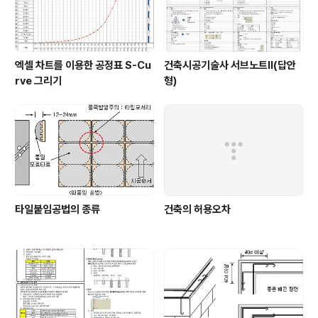
엑셀 차트를 이용한 공정표 S-Cu
건축시공기술사 서브노트Ⅱ(답안
rve 그리기
형)
타일붙임공법의 종류
건축의 허용오차