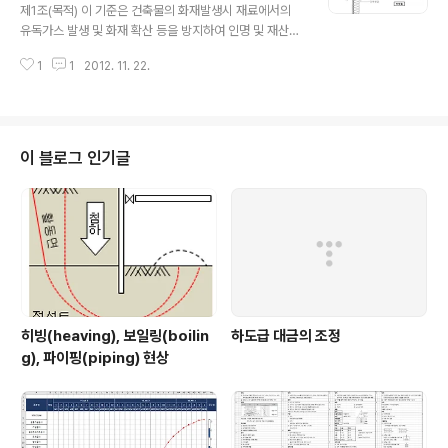
대금지급보증서발급수수료 : (재+직노+산출경비)×율 (국
제1조(목적) 이 기준은 건축물의 화재발생시 재료에서의
토교통부 고시 제2016-921호) 50억(추정가격)미만 : 0.
유독가스 발생 및 화재 확산 등을 방지하여 인명 및 재산을
081%,50억～100억(추정가격)미만 : 0.080%, 100억
보호하기 위한 마감재료의 난연성능 시험방법 및 성능기
～300억(추정가격)미만 : ..
1
1
2012. 11. 22.
준, 화재 확산 방지구조 기준을 정함을 목적으로 한다. 제2
조(불연재료) 불연재료는 다음 각호에 적합하여야 한다. 1.
「산업표준화법」제4조의 규정에 따라 제정한 한국산업규격
(이하 “한국산업규격”이라 한다) KS F ISO 1182(건축 재
료의 불연성 시험 방법)에 따른 시험결과, 가열시험 개시 후
이 블로그 인기글
20분간 가열로 내의 최고온도가 최종평형온도를 20K 초
과 상승하지 않아야 하며(단, 20분 동안 평형에 도달하지
않으면 최종 1분간 평균온도를 최종평형온도로 한다), 가열
종료 후 시험체의 질량 감소율이 30% 이하여야 한다. 2.
한국산업규격 ..
히빙(heaving), 보일링(boilin
하도급 대금의 조정
g), 파이핑(piping) 현상