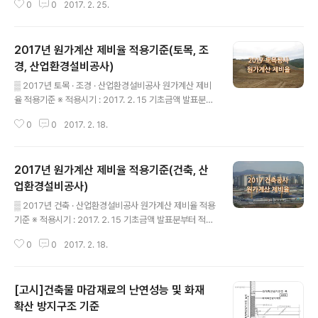
0
0
2017. 2. 25.
가격 작성기준(기획재정부 계약예규 제281호)」제38조제
4항, 건설기술진흥업무 운영규정(국토교통부 훈령 제547
호)」제88조제4항에 따라 "2017년 적용 건설공사 표준시
2017년 원가계산 제비율 적용기준(토목, 조
장단가 적용 공종 및 단가"를 다음과 같이 공고합니다. 20
16. 12. 30.국토교통부장관 1. 제정목적 정부 등 공공기관
경, 산업환경설비공사)
글 내용
에서 시행하는 건설공사의 예정가격 산정 기초자료 제공
▒ 2017년 토목 · 조경 · 산업환경설비공사 원가계산 제비
2. 적용일시 : 2017년 1월 1일부터 3. 적용범위 국가, 지방
율 적용기준 ※ 적용시기 : 2017. 2. 15 기초금액 발표분부
자치단체, 공기업․준정부기관, 기타공공기관 및 위 기관의
터 적용 □ 공사이행보증수수료 250억원(직접공사비) 미
감독과 승인을 요하는 기관에서 시행하는 건설공사 4. 구
0
0
2017. 2. 18.
만 : [5.6백만원+(직접공사비-140억원)×0.0264%]×공
성내용제..
기(년)250억원(직접공사비) 이상 ~ 500억원(직접공사
비) 미만 : [8.5백만원+(직접공사비-250억원)×0.020
2017년 원가계산 제비율 적용기준(건축, 산
0%]×공기(년)500억원(직접공사비) 이상 : [13.5백만원
+(직접공사비-500억원)×0.0140%]×공기(년) □ 건설
업환경설비공사)
글 내용
하도급대금지급보증서발급수수료 : (재+직노+산출경비)
▒ 2017년 건축 · 산업환경설비공사 원가계산 제비율 적용
×율50억(추정가격)미만 : 0.081%50억～100억(추정가
기준 ※ 적용시기 : 2017. 2. 15 기초금액 발표분부터 적용
격)미만 : 0.080%100억～300억(추정가격)미만 : 0.07
□ 공사이행보증수수료250억원(직접공사비) 미만 : [5.6
5%300억(추정가격)이상 (종합심사낙찰제(..
0
0
2017. 2. 18.
백만원+(직접공사비-140억원)×0.0264%]×공기(년)2
50억원(직접공사비) 이상 ~ 500억원(직접공사비) 미만 :
[8.5백만원 + (직접공사비 - 250억원) × 0.0200%] ×
[고시]건축물 마감재료의 난연성능 및 화재
공기(년)500억원(직접공사비) 이상 : [13.5백만원+(직접
공사비-500억원)×0.0140%]×공기(년) □ 건설하도급
확산 방지구조 기준
글 내용