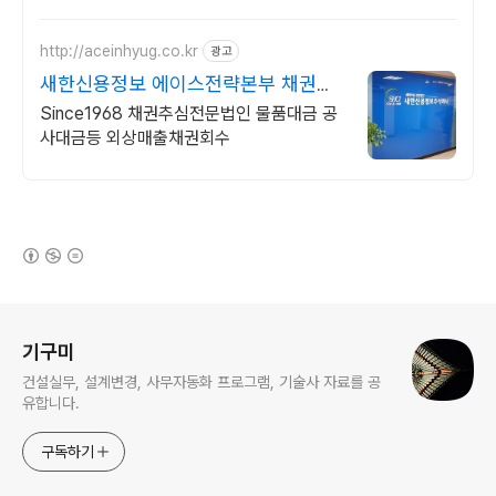
http://aceinhyug.co.kr
광고
새한신용정보 에이스전략본부 채권추
심 신용조사
Since1968 채권추심전문법인 물품대금 공
사대금등 외상매출채권회수
(새창열림)
로그 정보
기구미
건설실무, 설계변경, 사무자동화 프로그램, 기술사 자료를 공
유합니다.
구독하기