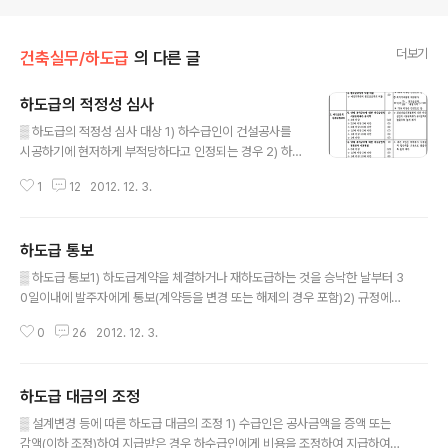
더보기
건축실무/하도급
의 다른 글
하도급의 적정성 심사
글 내용
▒ 하도급의 적정성 심사 대상 1) 하수급인이 건설공사를
시공하기에 현저하게 부적당하다고 인정되는 경우 2) 하도
급율이 82%에 미달하는 경우 ▒ 하도급의 적정성 심사 1)
1
12
2012. 12. 3.
민간공사 : 발주자는 하수급인의 시공능력, 하도급계약내
용의 적정성 등을 심사할 수 있다. 2) 공공공사 : 국가, 지방
자치단체 또는 공공기관이 발주자인 경우 하수급인의 시공
하도급 통보
능력, 하도급계약내용의 적정성 등을 심사하여야 한다. ▒
글 내용
하도급 계약 심사 위원회 1) 구성 : 위원장 1명, 부위원장 1
▒ 하도급 통보1) 하도급계약을 체결하거나 재하도급하는 것을 승낙한 날부터 3
명 포함하여 10명 이내의 위원으로 구성 2) 위원장 : 발주
0일이내에 발주자에게 통보(계약등을 변경 또는 해제의 경우 포함)2) 규정에
기관의 장(시·도의 경우에는 해당 기관 소속 2급 또는 3급
의한 기한내에 감리자에게 통보한 경우는 이를 발주자에게 통보한 것으로 본다.
공무원 중에서, 제2항에 따른 공공기관의 경우에는 1급 이
0
26
2012. 12. 3.
3) 하도급을 하려는 부분이 그 공사의 주요부분에 해당하는 경우로서 발주자가
상 임직원 중에서 발주기관의 장이 지명하는 사람을 각각
품질관리상 필요하여 도급계약조건으로 사전승인을 얻도록 요구한 경우에는 그
말한다)이 ..
에 의한다.4) 하수급인은 수급인이 하도급 통보를 태만히 하거나 일부를 누락하
하도급 대금의 조정
여 통보 한 때에는 발주자 또는 수급인에게 자신이 시공한 공사의 종류 및 공사
글 내용
기간 등을 직접 통보할 수 있다. ☞ 하도급율이 82% 미만인 경우 : 하도급 적정
▒ 설계변경 등에 따른 하도급 대금의 조정 1) 수급인은 공사금액을 증액 또는
성 심사 대상(클릭) ▒ 구비서류1) 하도급계약의 통보① 건설공사의 하도급계약
감액(이하 조정)하여 지급받은 경우 하수급인에게 비용을 조정하여 지급하여야