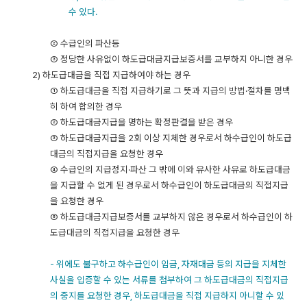
수
있다.
② 수급인의 파산등
③ 정당한 사유없이 하도급대금지급보증서를 교부하지 아니한 경우
2) 하도급대금을 직접 지급하여야 하는 경우
① 하도급대금을 직접 지급하기로 그 뜻과 지급의 방법·절차를
명백
히
하여
합의한
경우
② 하도급대금지급을 명하는 확정판결을 받은 경우
③ 하도급대금지급을 2회 이상 지체한 경우로서 하수급인이 하도급
대금의 직접지급을 요청한 경우
④ 수급인의 지급정지·파산
그
밖에
이와
유사한
사유로
하도급대금
을
지급할
수
없게
된
경우로서
하수급인이
하도급대금의
직접지급
을
요청한
경우
⑤ 하도급대금지급보증서를 교부하지 않은 경우로서 하수급인이 하
도급대금의 직접지급을 요청한 경우
- 위에도 불구하고 하수급인이 임금, 자재대금 등의 지급을 지체한
사실을 입증할 수 있는 서류를 첨부하여 그 하도급대금의
직접지급
의 중지를 요청한 경우, 하도급대금을 직접 지급하지 아니할 수 있