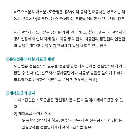
※ 주요부분의 대부분 : 도급받은 공사(여러 동의 건축공사인 경우에는 각
동의 건축공사)를 부대공사에 해당하는 부분을 제외한 주된 공사의 전부
※ 건설업자가 도급받은 공사를 계획, 관리 및 조정하는 경우 : 건설업자가
공사현장에서 인력·자재·장비·자금
등의
관리
,
시공관리·품질관리·안전관
리
등을
수행하고
이를
위한
조직체계
등을
갖추고
있는
경우
▒
동일업종에 대한 하도급 제한
도급받은 건설공사의 일부를 동일한 업종에 해당하는 건설업자에게 하도
급할 수 없다. (단, 발주자가 공사품질이나 시공상 능률을 높이기 위하여
필요하다고 인정하여 서면으로 승낙한 경우에는 예외)
▒
재하도급의 금지
1) 하수급인은 하도급받은 건설공사를 다른 사람에게 재하도급할 수 없
다.
2) 재하도급 금지의 예외
① 종합건설업자가 하도급받은 건설공사 중 전문공사에 해당하는
건설공사를 전문업자에게 재하도급하는 경우