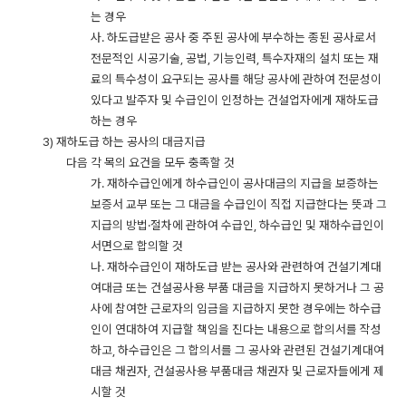
는
경우
사. 하도급받은 공사 중 주된 공사에 부수하는 종된 공사로서
전문적인 시공기술, 공법, 기능인력, 특수자재의 설치 또는 재
료의 특수성이 요구되는 공사를 해당 공사에 관하여 전문성이
있다고 발주자 및 수급인이 인정하는 건설업자에게 재하도급
하는 경우
3) 재하도급 하는 공사의 대금지급
다음 각 목의 요건을 모두 충족할 것
가. 재하수급인에게 하수급인이 공사대금의 지급을 보증하는
보증서 교부 또는 그 대금을 수급인이 직접 지급한다는 뜻과 그
지급의 방법·절차에
관하여
수급인
,
하수급인
및
재하수급인이
서면으로
합의할
것
나. 재하수급인이 재하도급 받는 공사와 관련하여 건설기계대
여대금 또는 건설공사용 부품 대금을 지급하지 못하거나 그 공
사에 참여한 근로자의 임금을 지급하지 못한 경우에는 하수급
인이 연대하여 지급할 책임을 진다는 내용으로 합의서를 작성
하고, 하수급인은 그 합의서를 그 공사와 관련된 건설기계대여
대금 채권자, 건설공사용 부품대금 채권자 및 근로자들에게 제
시할 것