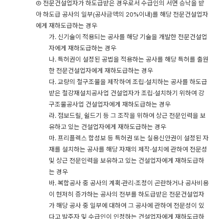
② 전문건설업자가 하도급받은 경우로서 수급인의 서면 승낙을 받
아 하도급 공사의 일부(공사금액의 20%이내)를 해당 전문건설업자
에게 재하도급하는 경우
가. 신기술이 적용되는 공사를 해당 기술을 개발한 전문건설업
자에게 재하도급하는 경우
나. 특허권이 설정된 공법을 적용하는 공사를 해당 특허를 출원
한 전문건설업자에게 재하도급하는 경우
다. 교량의 철구조물을 제작하여 조립·설치하는
공사를
하도급
받은
철강재설치공사업
건설업자가
조립·설치하기
위하여
강
구조물공사업
건설업자에게
재하도급하는
경우
라. 점보드릴, 쉴드기 등 그 조작을 위하여 상근 전문인력을 보
유하고 있는 건설업자에게 재하도급하는 경우
마. 프리플렉스 합성보 등 특허권 또는 실용신안권이 설정된 자
재를 설치하는 공사를 해당 자재의 제작·설치에
관하여
전문성
및
상근
전문인력을
보유하고
있는
건설업자에게
재하도급하
는
경우
바. 복합공사 중 공사의 계획·관리·조정이
곤란하거나
공사비용
이
현저히
증가하는
공사의
전부를
하도급받은
전문건설업자
가
해당
공사
중
일부에
대하여
그
공사에
관하여
전문성이
있
다고
발주자
및
수급인이
인정하는
건설업자에게
재하도급하