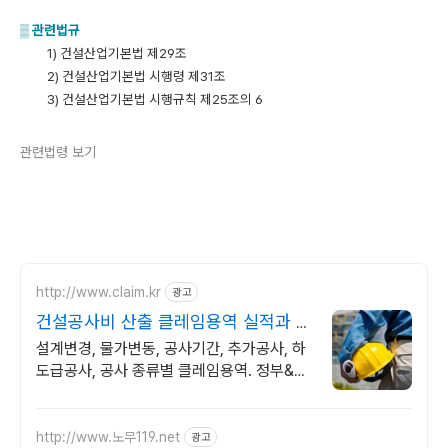
▒
관련법규
1) 건설산업기본법 제29조
2) 건설산업기본법 시행령 제31조
3) 건설산업기본법 시행규칙 제25조의 6
관련법령 보기
http://www.claim.kr
광고
건설공사비 산출 클레임용역 실적과 수
행능력 보유
설계변경, 물가변동, 공사기간, 추가공사, 하
도급공사, 공사 종류별 클레임용역. 정부&민
간&해외&하도급 공사, 발주자&시공사&하도
급사를 위한 클레임 컨설팅.
http://www.노무119.net
광고