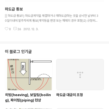
도 발주자가 하도급계획서의 제출을 요구하는 경우 건설업자는 이에 응하여야
하도급 통보
한다. 3) 건설업자는 장기계속공사 및 계속비 예산으로 집행하는 공사의 경우에
글 내용
는 연차별로 하도급계획서를 제출하여야 한다.(건설공사를 도급받은 경우) 4)
▒ 하도급 통보1) 하도급계약을 체결하거나 재하도급하는 것을 승낙한 날부터 3
건설업자는 발주자가 공사의 품질이나 시공상 능률을 높이기 위하여 필요하다
0일이내에 발주자에게 통보(계약등을 변경 또는 해제의 경우 포함)2) 규정에
고 인정하여 서면으로 승낙한 경우에는 ..
의한 기한내에 감리자에게 통보한 경우는 이를 발주자에게 통보한 것으로 본다.
0
26
2012. 12. 3.
3) 하도급을 하려는 부분이 그 공사의 주요부분에 해당하는 경우로서 발주자가
품질관리상 필요하여 도급계약조건으로 사전승인을 얻도록 요구한 경우에는 그
에 의한다.4) 하수급인은 수급인이 하도급 통보를 태만히 하거나 일부를 누락하
여 통보 한 때에는 발주자 또는 수급인에게 자신이 시공한 공사의 종류 및 공사
기간 등을 직접 통보할 수 있다. ☞ 하도급율이 82% 미만인 경우 : 하도급 적정
이 블로그 인기글
성 심사 대상(클릭) ▒ 구비서류1) 하도급계약의 통보① 건설공사의 하도급계약
통보서② 하도급계약서..
히빙(heaving), 보일링(boilin
하도급 대금의 조정
g), 파이핑(piping) 현상