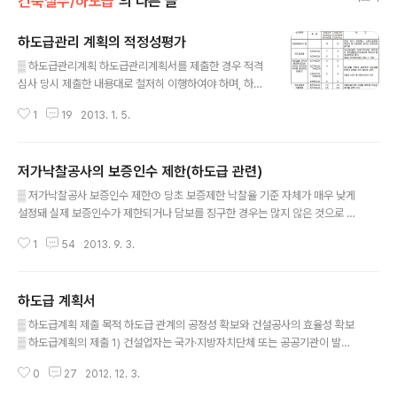
건축실무/하도급
의 다른 글
하도급관리 계획의 적정성평가
글 내용
▒ 하도급관리계획 하도급관리계획서를 제출한 경우 적격
심사 당시 제출한 내용대로 철저히 이행하여야 하며, 하도
급 사항을 변경하고자 하는 경우 당초의 하도급 조건 이상
1
19
2013. 1. 5.
으로 하여 수요기관의 장의 사전승인을 받아야 한다. ▒ 하
도급관리계획의 적정성 평가 기준 조달청입찰참가자격사
전심사기준 2012.08.23 [별표6] 주) 1. 관계법령에 의하
저가낙찰공사의 보증인수 제한(하도급 관련)
여 당해 하도급 시공에 필요한 등록 등을 하지 아니하였거
글 내용
나 부정당업자 제재 또는 영업정지처분을 받아 그 기간이
▒ 저가낙찰공사 보증인수 제한① 당초 보증제한 낙찰율 기준 자체가 매우 낮게
경과되지 아니한 하수급 예정자는 평가에서 제외한다. 2.
설정돼 실제 보증인수가 제한되거나 담보를 징구한 경우는 많지 않은 것으로 나
‘하도급대금 직불계획’은 [별표 5]의「하도급 관리계획서」
타남. ② 이에 따라 제도의 실효성 제고를 위해 저가낙찰공사 판정기준 강화 필
에 하수급 예정자와의 직불계획 금액비율을 표기하여야 한
1
54
2013. 9. 3.
요성이 대두. ▒ 대상① 대상조합원 : 전문건설공제조합 전 조합원② 보증의 종
다. 3. 평가대상 하도급업체는 중소기업법시행령 제3조에
류 : 하도급 계약보증, 선급금보증③ 보증금액 : 건별 보증금액 5억원 이상 ▒ 보
따른 중소건설업체를 말한다. 4. 하수급..
증인수 제한 상향① 보증인수 거부 : 낙찰율 55%미만 (당초 50% → 55%)②
하도급 계획서
담보징구 : 낙찰율 55~65% (당초 50~60% → 55~65%) 여기서 낙찰율 :
글 내용
실질 하도급 낙찰율 = 원도급낙찰율 × 하도급 낙찰율 ▒ 시행일2013년 9월 1
▒ 하도급계획 제출 목적 하도급 관계의 공정성 확보와 건설공사의 효율성 확보
일 ▒ 저가낙찰 반복 제제저가낙찰 반복 조합원 : 벌점 부과하여 누적벌점..
▒ 하도급계획의 제출 1) 건설업자는 국가·지방자치단체 또는 공공기관이 발주
하는 공사로서 최저가낙찰대상공사를 도급받고자 하는 경우와 도급받은 경우
0
27
2012. 12. 3.
하도급할 공사의 주요 공종 및 물량, 하수급인 선정방식 등 하도급계획을 발주
자에게 제출하여야 한다. 2) 제1항의 적용을 받지 아니하는 건설공사의 경우에