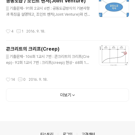
공동도급 / 조인트 벤처(Joint Venture)
불공정 하도급관계 계선 ② 부실시공의 원인 제거로 공사
글 내용
품질 향상 ③ 하도급 이윤 적정 배분 · 확보 ④ 하도급 관리
▒ 기출문제- 91회 2교시 6번 : 공동도급방식의 기본사항
업무 부담 감소 ⑤ 주계약자 측면 이윤 감소 ▒ 문제점 ①
과 특징을 설명하고, 조인트 벤처(Joint Venture)와 컨소
산출내역서상 공종 구분 불명확 ② 표준협정서 분담비율
시움(Consortium) 방식을 비교 설명하시오.- 65회 3교
명시 미시행 ③ 하자담보책임 법정기일 보다 장기화 ④ 설
시 6번 : 공동도급 계약시 공동이행 방식에 의한 현장운영
작성시간
4
1
2016. 9. 18.
계변경 시 시공비..
현황을 기술하시오. (목적, 장단점, 현실태, 문제점, 개선방
안 등) - 64회 1교시 3번 : 공동도급 공사에서의 공동이행
방식과 분담이행 방식 ▒ 정의① 2개 이상의 건설회사가 공
콘크리트의 크리프(Creep)
동출자하여 일시적으로 한 회사의 입장에서 공사를 도급하
글 내용
는 방식② 공동도급업체간에는 면허 및 실적보완 등이 이
▒ 기출문제- 106회 1교시 7번 : 콘크리트의 크리프(Cre
루어짐 PQ평가시 구성원 모두의 것을 합산하여 적용 ▒ 공
ep)- 92회 1교시 7번 : 크리프(creep) 현상- 68회 1교
동도급 목적 ▒ 특징 ▒ 장단점 ▒ 공동도급의 종류① 공동
시 2번 : 크리프(Creep) ▒ 개요① 크리프는 일정한 응력
이행방식(실적보완) : 같은 면허끼리 계약을 맺어 입찰에
하에서의 변형률의 증가로 정의 함.② 콘크리트에 지속하
작성시간
14
0
2016. 9. 18.
참..
중을 가하면 응력변화가 없어도 시간 경과시 변형이 증가
하는 소성변형을 Creep라 함② 지속응력의 크기가 정적
강도의 80% 이상이 되면 Creep 파괴가 발생 ▒ 크리프
더보기
계수(Φ)Φ = 크리프 변형율 / 탄성 변형율 ▒ 특징① 같은
콘크리트에서 응력에 대한 Creep의 진행은 일정함② 재
하기간 3개월에 전 Creep의 50%, 1년에 약 80% 완료
③ 정상 Creep(2차 Creep)속도가 느리면 Creep 파괴
시간 길어짐④ Creep 변형은 탄성변형보다 크다..
의안내
티스토리
로그인
고객센터