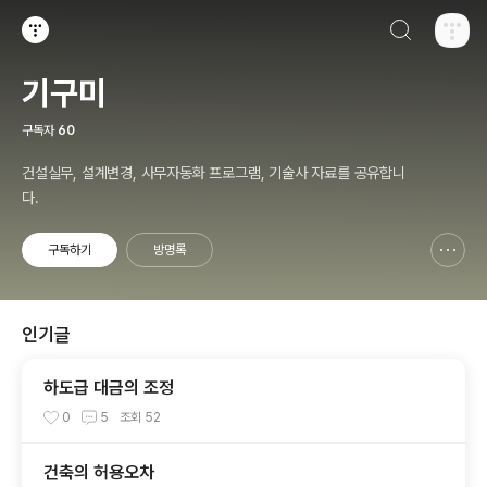
검색하기
티스토리
기구미
구독자
60
건설실무, 설계변경, 사무자동화 프로그램, 기술사 자료를 공유합니
다.
구독하기
방명록
신고하기 레이어
열기
인기글
하도급 대금의 조정
0
5
조회
52
건축의 허용오차