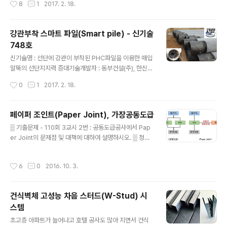
8
1
2017. 2. 18.
금액 3억원 이상..
이상인다중이용건축물의 건설공사 50㎡이상 1. 특급 1인
이상2. 중급 이상 2인 이상 고급품질관리대상공사 품질관
리계획 수립 공사로서총공사비가 500억원 이상 또는연면
강관부착 스마트 파일(Smart pile) - 신기술
적 3만㎡ 이상인다중이용건축물의 건설공사 50㎡이상
748호
1. 고급 이상 1인 이상2. 중급 이상 2인 이상 중급품질관리
글 내용
대상공사 품질시험계획 수립 공사로서총공사비가 100억
신기술명 : 선단에 강관이 부착된 PHC파일을 이용한 매입
원 이상 또는연면적 5,000㎡ 이상인다중이용건축물의
말뚝의 선단지지력 증대기술개발자 : 동부건설(주), 한신공
건설공사 20㎡이상 1. 중급 이상 1인 이상2. 초급 이상 1
영(주), 롯데건설(주), (주)파일웍스보호기간 : 2014-11-1
작성시간
0
1
2017. 2. 18.
인 이상 초급품질관리대상공사 품질시험계획 수립..
8 ~ 2019-11-17(5년) ▒ 스마트파일① 파일 선단에 강
관을 부착하여 선단저항 감소로 경타로 원지반층에 관입하
여 선단지지력을 증대한 파일② PHC파일의 가격경쟁력과
페이퍼 조인트(Paper Joint), 가장공동도급
강관파일의 관입성을 겸비한 스마트 파일 ▒ 특징(장점)①
글 내용
▒ 기출문제 - 110회 3교시 2번 : 공동도급공사에서 Pap
말뚝 시공 본수 감소② 파일 직경(본수) 및 기초 크기 축소
er Joint의 문제점 및 대책에 대하여 설명하시오. ▒ 정의
③ 확대천공 불필요④ 말뚝 연직도 및 파일내 휨하중 발생
① 서류상으로는 공동도급의 형태를 취하지만 실질적으로
최소화 ▒ 기존 매입말뚝의 선단지지력 저하원인① 지반 천
는 한 회사가 공사 전체를 진행 ② 나머지 회사는 하도급 형
공 시 굴착공 저면에 슬라임 형성② 응력이완에 따른 조밀
작성시간
6
0
2016. 10. 3.
태 또는 단순 이익배당 형태로 참여하는 서류상의 공동도
도 이완영역 발생③ PHC파일 선단이 강도가 작은 슬라임
급 방식 ③ 가장공동도급이라고 함. ▒ 유형 ① 브로커형 참
위에 안착④ 선..
여 : 공사참여 · 자본금 선투입 없이 이익금 및 실적만 챙김
건식벽체 고성능 차음 스터드(W-Stud) 시
② 단순자본 참여 : 기술자를 현장에 배치하지 않음 ③ 형
스템
식적인 참여 : 단순 사무직, 임시 채용직 배치 ▒ 문제점 ①
글 내용
부실시공 초래 ② 공동도급 취지와 목적을 훼손 ③ 지역경
초고층 아파트가 늘어나고 호텔 공사도 많아 지면서 건식