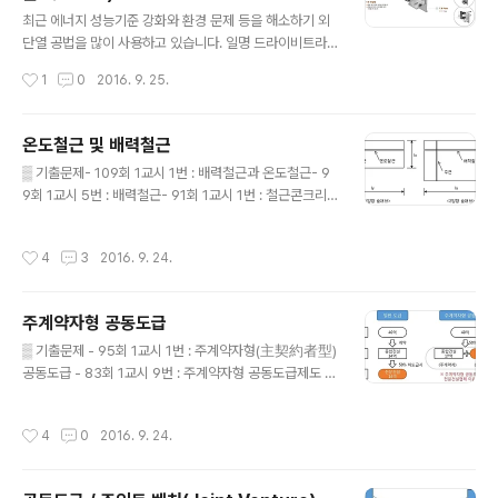
글 내용
을 줄일 수 있는 방법을 찾아 보아야겠습니다. ▒ 지체상금
최근 에너지 성능기준 강화와 환경 문제 등을 해소하기 외
(지연배상금) 지체상금은 계약상대자가 정당한 이유 없이
단열 공법을 많이 사용하고 있습니다. 일명 드라이비트라
계약상의 의무를 기한 내에 이행하지 못하고 지체한 때에
고 하여 그동안 널리 사용하던 외단열공법은 외부 오염과
작성시간
1
0
2016. 9. 25.
는 이행지체에 대한 손해배상액의 예정 성격으로 ..
화재 등에 취약한 단점이 있어 외단열과 기존 석재마감 또
는 판넬 마감을 하는 공법이 주로 사용되고 있습니다. 이런
경우 기존 공법으로 외부 단열재 훼손으로 인한 공사비 증
온도철근 및 배력철근
가 또는 단열 성능 저하 등의 문제점이 있었는데 이러한 단
글 내용
▒ 기출문제- 109회 1교시 1번 : 배력철근과 온도철근- 9
점을 보완하는 공법들이 개발 되고 있습니다. TBF 신기술
9회 1교시 5번 : 배력철근- 91회 1교시 1번 : 철근콘크리
은 외부 마감재를 고정하기 위한 파스너가 단열재 훼손 없
트구조의 온도철근- 67회 1교시 3번 : 온도철근(Temper
이 파스너 자체의 열교현상도 줄이는 신기술 입니다. 건설
atrue Bar)- 65회 1교시 2번 : 온도철근(Temperature
신기술 제793호 신기술명 : 열교현상 저감 기능이 있는 고
작성시간
4
3
2016. 9. 24.
Bar) ▒ 정의① 수축 · 온도철근(shrinkage & temperat
정장치를 사용하는 외단열 건축물의 외장재 설치공법개발
ure bar) : 수축과 온도변화에 의한 균열을 억제하기 위해
자 : 현대건설(주) / 한국건설기술연구원..
쓰이는 철근② 배력철근(distributing bar) : 하중을 분산
주계약자형 공동도급
시키거나 균열을 제어할 목적의 보조철근(=부근)③ 주근
글 내용
의 직각방향으로 배치(배근) ▒ 온도철근, 배력철근 비교 ▒
▒ 기출문제 - 95회 1교시 1번 : 주계약자형(主契約者型)
수축 · 온도철근 시공시 주의사항1) 수축 · 온도철근비① 최
공동도급 - 83회 1교시 9번 : 주계약자형 공동도급제도 ▒
소 0.0014 이상② 400MPa 이하 이형철근 사용한 슬래
정의 ① 종합건설업체와 전문건설업체가 공동으로 입찰에
브 ..
참가하여 낙찰된 공사를 공동으로 수행 ② 주계약자가 전
작성시간
4
0
2016. 9. 24.
체공사 계획, 관리, 조정 역할 수행 ▒ 목적 ① 수직적 원·하
도급 불법·불공정 행위 방지 ② 중소기업 보호 · 육성 ③ 견
실시공 ▒ 일반도급과 주계약자 공동도급 비교 ▒ 특징 ①