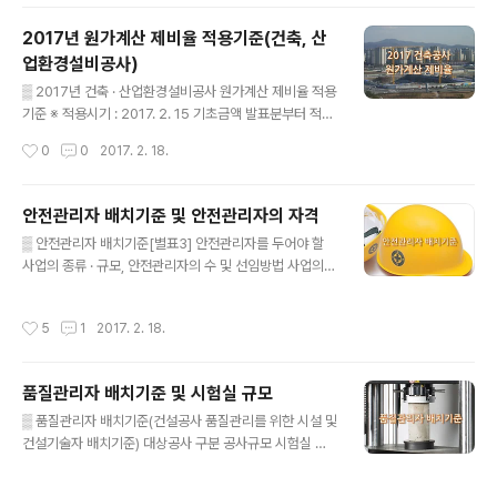
기(년)250억원(직접공사비) 이상 ~ 500억원(직접공사
비) 미만 : [8.5백만원+(직접공사비-250억원)×0.020
2017년 원가계산 제비율 적용기준(건축, 산
0%]×공기(년)500억원(직접공사비) 이상 : [13.5백만원
업환경설비공사)
+(직접공사비-500억원)×0.0140%]×공기(년) □ 건설
글 내용
하도급대금지급보증서발급수수료 : (재+직노+산출경비)
▒ 2017년 건축 · 산업환경설비공사 원가계산 제비율 적용
×율50억(추정가격)미만 : 0.081%50억～100억(추정가
기준 ※ 적용시기 : 2017. 2. 15 기초금액 발표분부터 적용
격)미만 : 0.080%100억～300억(추정가격)미만 : 0.07
□ 공사이행보증수수료250억원(직접공사비) 미만 : [5.6
작성시간
0
0
2017. 2. 18.
5%300억(추정가격)이상 (종합심사낙찰제(..
백만원+(직접공사비-140억원)×0.0264%]×공기(년)2
50억원(직접공사비) 이상 ~ 500억원(직접공사비) 미만 :
[8.5백만원 + (직접공사비 - 250억원) × 0.0200%] ×
안전관리자 배치기준 및 안전관리자의 자격
공기(년)500억원(직접공사비) 이상 : [13.5백만원+(직접
글 내용
▒ 안전관리자 배치기준[별표3] 안전관리자를 두어야 할
공사비-500억원)×0.0140%]×공기(년) □ 건설하도급
사업의 종류 · 규모, 안전관리자의 수 및 선임방법 사업의
대금지급보증서발급수수료 : (재+직노+산출경비)×율 (국
종류 규 모 인 원 안전관리자 선임방법 건설업 공사금액 8
토교통부 고시 제2016-921호) 50억(추정가격)미만 : 0.
00억 이상(700억 증가할때마다 1명추가)또는 상시근로
081%,50억～100억(추정가격)미만 : 0.080%, 100억
작성시간
5
1
2017. 2. 18.
자 600명 이상(300명 추가될때마다 1명추가) 2명 이상
～300억(추정가격)미만 : ..
주1)주2) 안전관리자의 자격(12호 제외)4호, 5호 해당 1
명 포함또는1~3호, 6~11호, 13호에 해당하며 건설업 안
품질관리자 배치기준 및 시험실 규모
전관리 근무 경력 3년 이상인 사람 1명 이상 포함 건설업
글 내용
공사금액 120억 이상 또는 상시근로자 300명 이상 1명
▒ 품질관리자 배치기준(건설공사 품질관리를 위한 시설 및
이상 안전관리자의 자격(12호 제외)각호의 어느 하나에 해
건설기술자 배치기준) 대상공사 구분 공사규모 시험실 규
당하는 사람 토목공사업 공사금액 150억 이상 또는 상시
모 건설기술자 특급품질관리대상공사 품질관리계획 수립
근로자 300명 이상 1명 이상 재해예방기술지도대상 공사
공사로서총공사비가 1,000억원 이상 또는연면적 5만㎡
작성시간