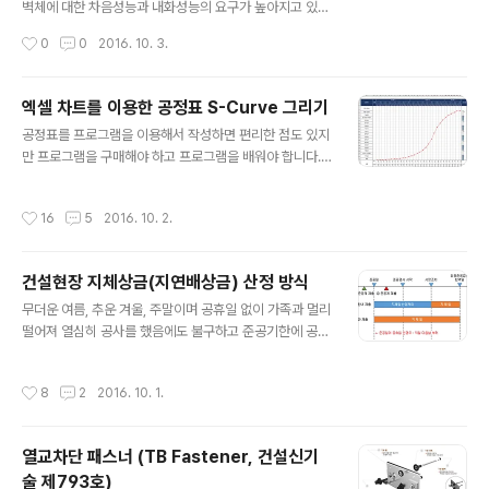
제에 도움 안됨 ▒ 개선방안(대책) ① 부실업체 입찰참가 제
벽체에 대한 차음성능과 내화성능의 요구가 높아지고 있는
한 ② 지역의무 공동도급제도 개선 ③ 지역균형발전 위한
것 같습니다. 아파트에도 건식벽체를 사용하면서 층간소음
작성시간
0
0
2016. 10. 3.
계약제도 ..
뿐만 아니라 세대간 또는 각 실별 소음차단이 주거환경에
큰 부분을 차지하고 있으며, 호텔 등 숙박시설에서도 차음
성능은 중요한 부분입니다.이런점 때문에 최근 소음과 내
엑셀 차트를 이용한 공정표 S-Curve 그리기
화성능이 좋은 건식벽체 시스템이 많이 개발되고 있는 것
글 내용
공정표를 프로그램을 이용해서 작성하면 편리한 점도 있지
같습니다. 그 중에서 W-Stud System을 소개합니다. ▒
만 프로그램을 구매해야 하고 프로그램을 배워야 합니다.
개요W-Stud란 스터드의 단면 형상이 W모양에서 유래,
현장 담당자 입장에서는 공정표를 매일 작성하는 것도 아
실생활에서 흔히 발생하는 White noise를 효과적으로 차
니고 현장 착공시 작성하다 보니 프로그램을 배워도 금방
단시킨다는 의미를 가짐.White noise(화이트 노이즈)란
작성시간
16
5
2016. 10. 2.
까먹기 일수 입니다.그래서 대형 공사현장이 아니면 엑셀
모든 주파수 영역의 에너지 분포가 동일한 노이즈로 각종
로 많이 작성하는데요. 그 과정이 만만치 않습니다.그중 제
음향측정에 사용되며, W-Stu..
일 마지막에 그리는 것이 S-Curve입니다.알고 보면 아무
건설현장 지체상금(지연배상금) 산정 방식
것도 아닌 S-Curve를 일일이 선그리기로 그리고 있는 분
글 내용
이 있어 S-Curve 매크로를 만들어 카페에 올려 두었는
무더운 여름, 추운 겨울, 주말이며 공휴일 없이 가족과 멀리
데….이건 뭐 매크로를 이용해서 그릴 필요가 없었습니다.
떨어져 열심히 공사를 했음에도 불구하고 준공기한에 공사
어떤분이 작성한 공정표를 우연히 보았는데 엑셀에 포함된
를 완료하지 못하여 지체상금을 토해내야 하는 경우가 있
차트 기능을 이용해서 그렸습니다. 보할이 바뀔때 마다 자
습니다. 공기 지연에는 여러 사유가 있지만 계약은 계약입
작성시간
8
2
2016. 10. 1.
동으로 변경이 되니 수정 또한 자유롭네요..
니다. 특히 공공공사 관련법과 계약 내용을 반드시 준수해
야 해서 공기지연에 따른 책임을 피하기는 어렵습니다. 때
론 민간공사에서 이런 점을 악용하여 엄청난 지체상금을
열교차단 패스너 (TB Fastener, 건설신기
부과하고 공사비를 깎는 곳도 있다고 하니 제발 이러지 말
술 제793호)
았으면 좋겠네요. 그렇다고 손놓고 있을 순 없고 지체상금