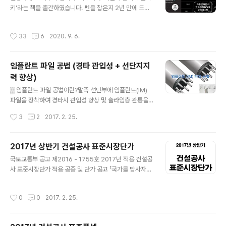
키'라는 책을 출간하였습니다. 펜을 잡은지 2년 만에 드디
어 한권의 책으로 탄생했습니다. 책을 한권 낸다는 것이 이
렇게 어려운 과정인 줄 알지 못했습니다. 그렇지만 난생처
작성시간
33
6
2020. 9. 6.
음으로 책을 내는 거라 기쁘기도 하고 이 책을 읽는 많은 예
비기술사님께 도움이 되었으면 하는 바람도 있습니다. 약 1
0간 블로그와 카페를 운영하며 기술사를 준비하는 많은 분
임플란트 파일 공법 (경타 관입성 + 선단지지
들의 고민과 좌절 그리고 합격의 영광들을 지켜보았습니
력 향상)
다. 가끔 합격의 소식을 전하며 기구미 카페와 블로그가 큰
글 내용
도움이 되었다는 멤버들의 합격 수기에 같이 기뻐하였습니
▒ 임플란트 파일 공법이란?말뚝 선단부에 임플란트(IM)
다. 그러나 한편으로 아직 기술사를 준비 중이신 카페멤버
파일을 장착하여 경타시 관입성 향상 및 슬라임층 관통을
와 기술사 공부를 어떻게 해야 할지 물어오는 분들에게 알
통해 선단지지력을 증대시킨 매입말뚝 공법 ▒ 매입말뚝 공
작성시간
3
2
2017. 2. 25.
려주고 싶은 이야기가 많았는데 이제야 ..
법의 선단지지력 저하원인① 굴착공 저면에 슬라임 형성②
PHC 파일 경타시 강도가 작은 슬라임 층에 안착③ 말뚝의
선단지지력 감소 ▒ 임플란트 파일 공법의 원리① 굴착공
2017년 상반기 건설공사 표준시장단가
저면에 슬라임을 관통하여 원지반 지지층에 정착② 선단지
글 내용
국토교통부 공고 제2016 - 1755호 2017년 적용 건설공
지력이 원지반 지지층 강도에 의해 결정 ▒ 구조적 안전성
사 표준시장단가 적용 공종 및 단가 공고 「국가를 당사자로
① 파일 압축시험 ② 이음부 인장시험 ▒ 경제성① 선단지
하는 계약에 관한 법률 시행령」제9조제1항제3호 및「예정
지력 증가에 따른 설치본수 감소② 설치본수 감소에 따른
가격 작성기준(기획재정부 계약예규 제281호)」제38조제
공기단축③ 기초크기 감소에 따른 공사비 절감 ▒ 시공순서
작성시간
0
0
2017. 2. 25.
4항, 건설기술진흥업무 운영규정(국토교통부 훈령 제547
▒ 자료 및 이미지 출처
호)」제88조제4항에 따라 "2017년 적용 건설공사 표준시
장단가 적용 공종 및 단가"를 다음과 같이 공고합니다. 20