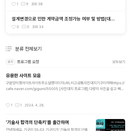
1
9
조회
38
설계변경으로 인한 계약금액 조정가능 여부 및 방법(대형
공사)
0
0
조회
34
분류 전체보기
주요 글 목록
프로그램 요청
모두보기
공지
유용한 사이트 모음
글 내용
구분양식명사이트사이트주소설명이미지URL비고공통사진대지기구미카페https://
cafe.naver.com/gigumi/55005 [사진대지 프로그램] 다량의 사진을 쉽고 빠르
게 사진대지로 변경하여 준다면 어떻게 할 건지 잘 고민 해 보 https://live.staticfli
ckr.com/65535/53698254932_732688de08_b.jpg건설설계변경기구미
작성시간
1
1
2024. 4. 28.
카페https://cafe.naver.com/gigumi/55005[설계변경 프로그램] 계약내역서
를 설계변경 내역서로 변경해 주는 프로그램https://live.staticflickr.com/6553
5/53698254912_26d8bb23f4_b.jpg건설수량산출서 변환기구미카페http
'기술사 합격의 단축키'를 출간하며
s://cafe.naver.com/gigumi/55003[수량산..
글 내용
안녕하세요. 기구미 입니다. 기구미가 '기술사 합격의 단축