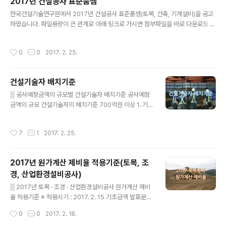
2017년 건설공사 표준품셈
16. 12. 30.국토교통부장관 1. 제정목적 정부 등 공공기관
글 내용
에서 시행하는 건설공사의 예정가격 산정 기초자료 제공
한국건설기술연구원에서 2017년 건설공사 표준품셈(토목, 건축, 기계설비)을 공고
2. 적용일시 : 2017년 1월 1일부터 3. 적용범위 국가, 지방
하였습니다. 파일용량이 큰 관계로 아래 링크로 가시면 첨부파일을 바로 다운로드 받
자치단체, 공기업․준정부기관, 기타공공기관 및 위 기관의
을 수 있습니다. http://www.kict.re.kr/minwon/0101/view/id/11722 공 지 안
감독과 승인을 요하는 기관에서 시행하는 건설공사 4. 구
내 본 건설공사표준품셈은 “건설기술진흥업무 운영규정(국토교통부 훈령 제783
작성시간
0
0
2017. 2. 25.
성내용제..
호)”에 의거, 건설공사표준품셈 관리기관인 한국건설기 술연구원에서 발간한 것으로
관련 유관기관에 무상으로 배포하는 것입니다.아울러 본 표준품셈의 원문은 2017
년 2월부터 한국건설기술연구원 홈페이지(www.kict.re.kr) 및 건설기술정보시스
건설기술자 배치기준
템(www.codil.or.kr)에서 검색이 가능하므로 많은 이용 바라며, 귀 기관의 관련부
글 내용
서에서도 업무에 활용할 수..
▒ 공사예정금액의 규모별 건설기술자 배치기준 공사예정
금액의 규모 건설기술자의 배치기준 700억원 이상 1. 기술
사 500억원 이상 1. 기술사 또는 기능장 2. 특급기술자로
서 동종현장에 시공관리업무 5년 이상 300억원 이상 1. 기
작성시간
7
1
2017. 2. 25.
술사 또는 기능장 2. 특급기술자로서 동종현장에 시공관리
업무 3년 이상 3. 기사 자격취득 후 해당 직무분야에 10년
이상 100억원 이상 1. 기술사 또는 기능장 2. 특급기술자
2017년 원가계산 제비율 적용기준(토목, 조
3. 고급기술자로서 동종현장에 시공관리업무에 3년 이상
경, 산업환경설비공사)
4. 기사 자격취득 후 해당 직무분야에 5년 이상 5. 산업기
글 내용
사 자격취득 후 해당 직무분야에서 7년 이상 30억원 이상
▒ 2017년 토목 · 조경 · 산업환경설비공사 원가계산 제비
1. 고급기술자 이상인 자 2. 중급기술자로서 동종현장에 시
율 적용기준 ※ 적용시기 : 2017. 2. 15 기초금액 발표분부
공관리업무에 3년 이상 3. 기사 이상 자격취득자로서 해당
터 적용 □ 공사이행보증수수료 250억원(직접공사비) 미
작성시간
0
0
2017. 2. 18.
직무분..
만 : [5.6백만원+(직접공사비-140억원)×0.0264%]×공